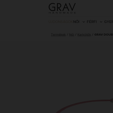
ÚJDONSÁGOK
NŐI
FÉRFI
GYE
Termékek
Női
Karkötők
GRAV DOUB