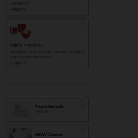
csomagolás.
+1 590 Ft
Valódi rózsabox
Válaszd élő örök rózsa dobozunkat, ami akár 3
évig tökéletes dísz marad.
+3 990 Ft
Tisztítókendő
+990 Ft
GRAV Üzenet