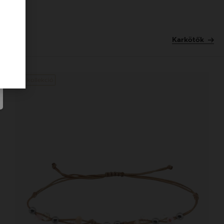
Karkötők
Új kollekció