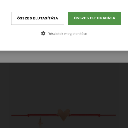
England / EN
Bővebben
România / RO
ÖSSZES ELFOGADÁSA
ÖSSZES ELUTASÍTÁSA
K
Česká republika / CZ
Slovensko / SK
Részletek megjelenítése
Slovenija / SI
Új kollekció