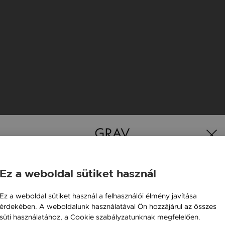
Ez a weboldal sütiket használ
Magyarország / HU
Ez a weboldal sütiket használ a felhasználói élmény javítása
érdekében. A weboldalunk használatával Ön hozzájárul az összes
Österreich / AT
süti használatához, a Cookie szabályzatunknak megfelelően.