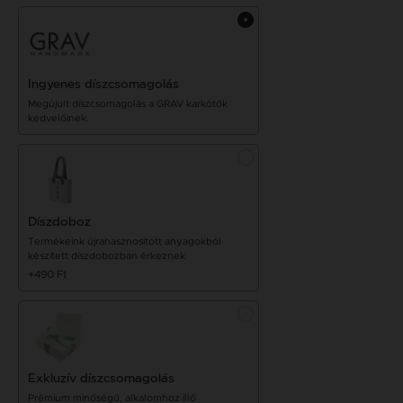
Ingyenes díszcsomagolás
Megújult díszcsomagolás a GRAV karkötők
kedvelőinek.
Díszdoboz
Termékeink újrahasznosított anyagokból
készített díszdobozban érkeznek
+490 Ft
Exkluzív díszcsomagolás
Prémium minőségű, alkalomhoz illő