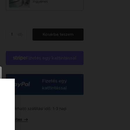
ingyenes
db
Kosárba teszem
Fizetés egy kattintással
Fizetés egy
kattintással
Várható szállítási idő: 1-3 nap
Szállítás