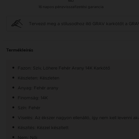
16 napos pénzvisszafizetési garancia
Tervezd meg a stílusodhoz illő GRAV karkötőt a GRA
Termékleírás
Fazon: Szív, Lóhere Fehér Arany 14K Karkötő
Készleten: Készleten
Anyag: Fehér arany
Finomság: 14K
Szín: Fehér
Viselés: Az ékszer nagyon ellenálló, így nem kell levenni a
Készítés: Kézzel készített
Nem: Női