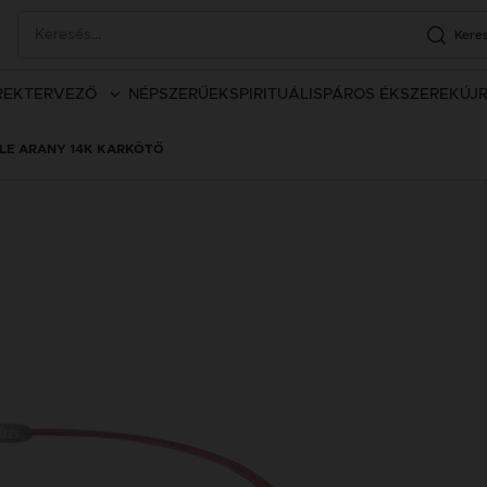
Kere
REK
TERVEZŐ
NÉPSZERŰEK
SPIRITUÁLIS
PÁROS ÉKSZEREK
ÚJ
LE ARANY 14K KARKÖTŐ