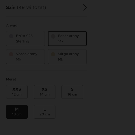
(49 változat)
Szín
Anyag
Ezüst 925
Fehér arany
Sterling
14k
Vörös arany
Sárga arany
14k
14k
Méret
XXS
XS
S
12 cm
14 cm
16 cm
M
L
18 cm
20 cm