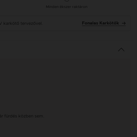
Minden ékszer raktáron
V karkötő tervezővel.
Fonalas Karkötők
kár fürdés közben sem.