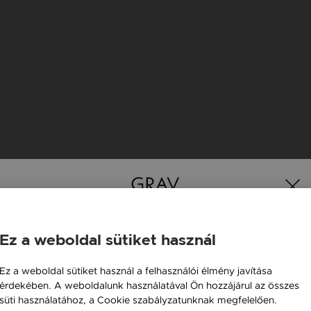
Ez a weboldal sütiket használ
Magyarország / HU
Ez a weboldal sütiket használ a felhasználói élmény javítása
érdekében. A weboldalunk használatával Ön hozzájárul az összes
Österreich / AT
süti használatához, a Cookie szabályzatunknak megfelelően.