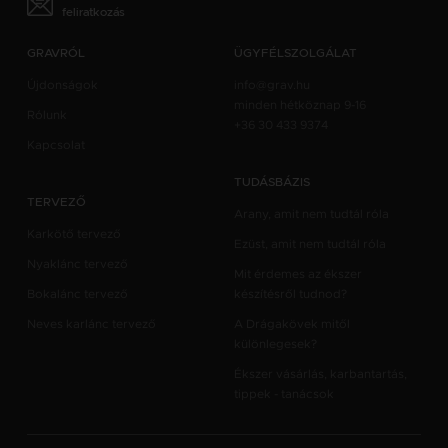
feliratkozás
GRAVRÓL
ÜGYFÉLSZOLGÁLAT
Újdonságok
info@grav.hu
minden hétköznap 9-16
Rólunk
+36 30 433 9374
Kapcsolat
TUDÁSBÁZIS
TERVEZŐ
Arany, amit nem tudtál róla
Karkötő tervező
Ezüst, amit nem tudtál róla
Nyaklánc tervező
Mit érdemes az ékszer
Bokalánc tervező
készítésről tudnod?
Neves karlánc tervező
A Drágakövek mitől
különlegesek?
Ékszer vásárlás, karbantartás,
tippek - tanácsok