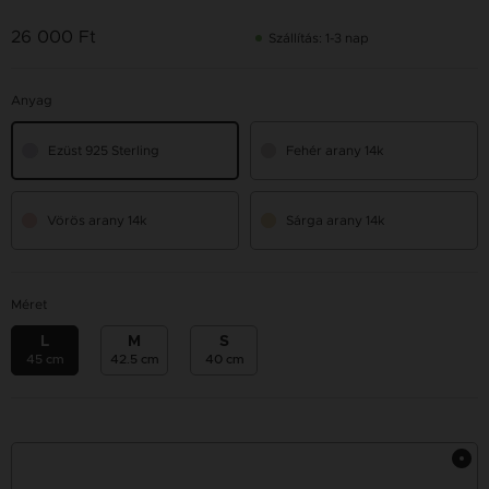
26 000 Ft
Szállítás: 1-3 nap
Anyag
Ezüst 925 Sterling
Fehér arany 14k
Vörös arany 14k
Sárga arany 14k
Méret
L
M
S
45 cm
42.5 cm
40 cm