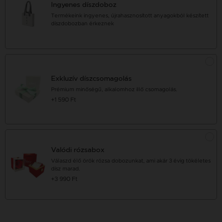
Ingyenes díszdoboz
Termékeink ingyenes, újrahasznosított anyagokból készített
díszdobozban érkeznek
Exkluzív díszcsomagolás
Prémium minőségű, alkalomhoz illő csomagolás.
+1 590 Ft
Valódi rózsabox
Válaszd élő örök rózsa dobozunkat, ami akár 3 évig tökéletes
dísz marad.
+3 990 Ft