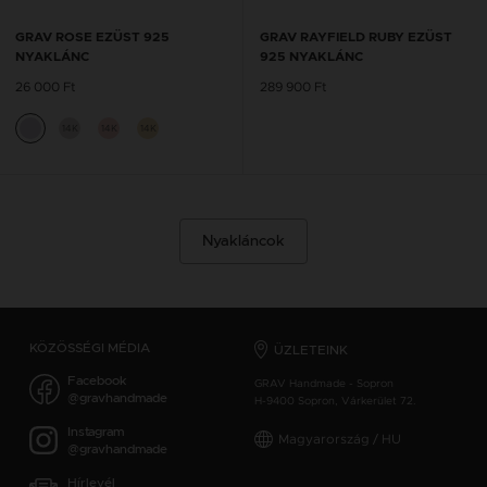
GRAV ROSE EZÜST 925
GRAV RAYFIELD RUBY EZÜST
NYAKLÁNC
925 NYAKLÁNC
26 000 Ft
289 900 Ft
14K
14K
14K
Nyakláncok
KÖZÖSSÉGI MÉDIA
ÜZLETEINK
Facebook
GRAV Handmade - Sopron
@gravhandmade
H-9400 Sopron, Várkerület 72.
Instagram
Magyarország / HU
@gravhandmade
Hírlevél