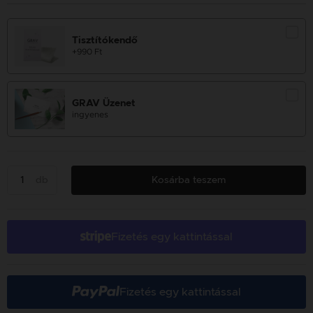
Tisztítókendő
+990 Ft
GRAV Üzenet
ingyenes
db
Kosárba teszem
Fizetés egy kattintással
Fizetés egy kattintással