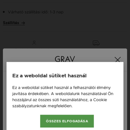
Várható szállítási idő: 1-3 nap
Szállítás
Több tízezer elégedett
Ingyenes házhozszállítás
21 000 Ft
vásárló
vásárlás felett
Ez a weboldal sütiket használ
16 napos pénzvisszafizetési
Minden ékszer raktáron
garancia
Ez a weboldal sütiket használ a felhasználói élmény
Magyarország / HU
javítása érdekében. A weboldalunk használatával Ön
hozzájárul az összes süti használatához, a Cookie
Tervezd meg a stílusodhoz illő GRAV karkötőt a
Österreich / AT
szabályzatunknak megfelelően.
Bővebben
GRAV karkötő tervezővel.
England / EN
Neves Nyakláncok
ÖSSZES ELFOGADÁSA
România / RO