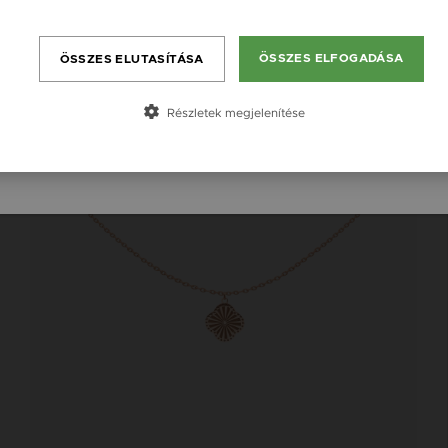
Bővebben
Új kollekció
Gravírozható
România / RO
ÖSSZES ELFOGADÁSA
ÖSSZES ELUTASÍTÁSA
Česká republika / CZ
Slovensko / SK
Részletek megjelenítése
Slovenija / SI