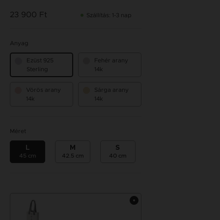
23 900 Ft
Szállítás: 1-3 nap
Anyag
Ezüst 925
Fehér arany
Sterling
14k
Vörös arany
Sárga arany
14k
14k
Méret
L
M
S
45 cm
42.5 cm
40 cm