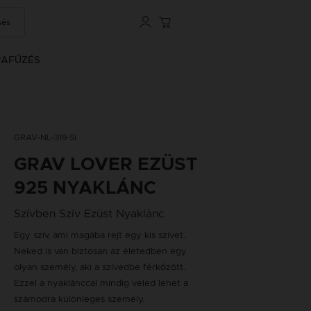
sés
RAFŰZÉS
GRAV-NL-319-SI
GRAV LOVER EZÜST
925 NYAKLÁNC
Szívben Szív Ezüst Nyaklánc
Egy szív, ami magába rejt egy kis szívet.
Neked is van biztosan az életedben egy
olyan személy, aki a szívedbe férkőzött.
Ezzel a nyaklánccal mindig veled lehet a
számodra különleges személy.