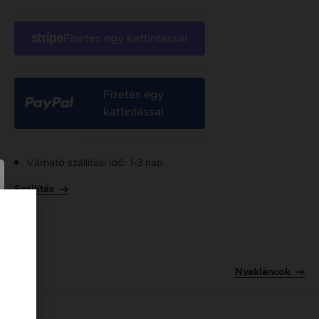
Fizetés egy kattintással
Fizetés egy
kattintással
Várható szállítási idő: 1-3 nap
Szállítás
Nyakláncok