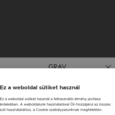
Ez a weboldal sütiket használ
K
Magyarország / HU
Ez a weboldal sütiket használ a felhasználói élmény javítása
érdekében. A weboldalunk használatával Ön hozzájárul az összes
Österreich / AT
süti használatához, a Cookie szabályzatunknak megfelelően.
England / EN