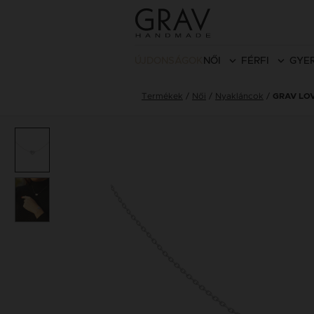
ÚJDONSÁGOK
NŐI
FÉRFI
GYE
Termékek
Női
Nyakláncok
GRAV LO