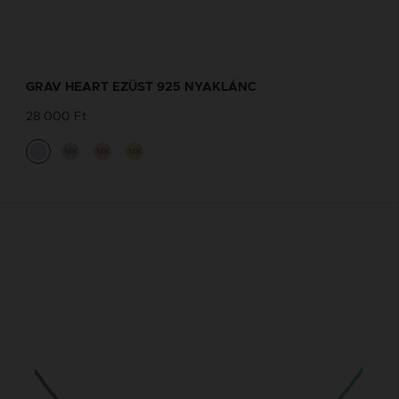
GRAV HEART EZÜST 925 NYAKLÁNC
28 000 Ft
14K
14K
14K