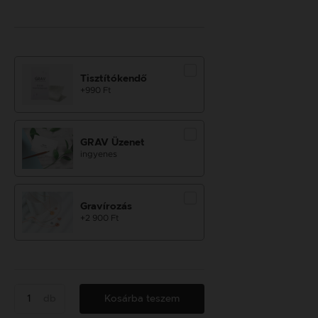
Tisztítókendő
+990 Ft
GRAV Üzenet
ingyenes
Gravírozás
+2 900 Ft
db
Kosárba teszem