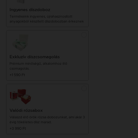
Ingyenes díszdoboz
Termékeink ingyenes, újrahasznosított
anyagokból készített díszdobozban érkeznek
Exkluzív díszcsomagolás
Prémium minőségű, alkalomhoz illő
csomagolás.
+1 590 Ft
Valódi rózsabox
Válaszd élő örök rózsa dobozunkat, ami akár 3
évig tökéletes dísz marad.
+3 990 Ft