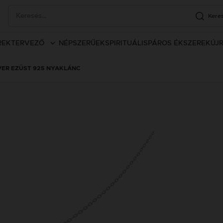
Kere
REK
TERVEZŐ
NÉPSZERŰEK
SPIRITUÁLIS
PÁROS ÉKSZEREK
ÚJ
VER EZÜST 925 NYAKLÁNC