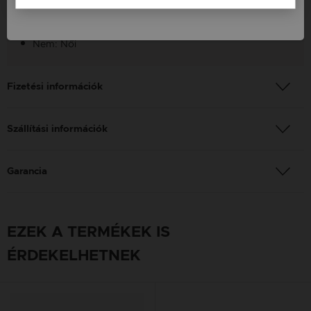
Készítés: Kézzel készített
Nem: Női
Fizetési információk
Szállítási információk
Garancia
EZEK A TERMÉKEK IS
ÉRDEKELHETNEK