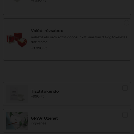
+1 590 Ft
Valódi rózsabox
Válaszd élő örök rózsa dobozunkat, ami akár 3 évig tökéletes
dísz marad.
+3 990 Ft
Tisztítókendő
+990 Ft
GRAV Üzenet
ingyenes