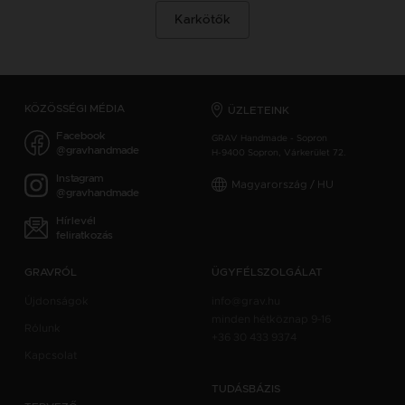
Karkötők
KÖZÖSSÉGI MÉDIA
ÜZLETEINK
Facebook
GRAV Handmade - Sopron
@gravhandmade
H-9400 Sopron, Várkerület 72.
Instagram
Magyarország / HU
@gravhandmade
Hírlevél
feliratkozás
GRAVRÓL
ÜGYFÉLSZOLGÁLAT
Újdonságok
info@grav.hu
minden hétköznap 9-16
Rólunk
+36 30 433 9374
Kapcsolat
TUDÁSBÁZIS