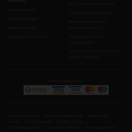
TERVEZŐ
Arany, amit nem tudtál róla
Karkötő tervező
Ezüst, amit nem tudtál róla
Nyaklánc tervező
Mit érdemes az ékszer
Bokalánc tervező
készítésről tudnod?
Neves karlánc tervező
A Drágakövek mitől
különlegesek?
Ékszer vásárlás, karbantartás,
tippek - tanácsok
Fizetési lehetőségek
A vásárlás menete
Szerződési feltételeink
Adatvédelmi
elveink
Fizetési módok
Szállítási módok
Ügyfélszolgálatunk
Garanciális feltételek
Panaszbejelentes