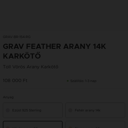
GRAV-BR-154-RG
GRAV FEATHER ARANY 14K
KARKÖTŐ
Toll Vörös Arany Karkötő
108 000 Ft
Szállítás: 1-3 nap
Anyag
Ezüst 925 Sterling
Fehér arany 14k