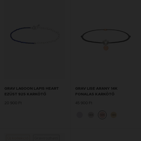
GRAV LAGOON LAPIS HEART
GRAV LISE ARANY 14K
EZÜST 925 KARKÖTŐ
FONALAS KARKÖTŐ
20 900 Ft
45 900 Ft
14K
14K
14K
Új kollekció
Gravírozható