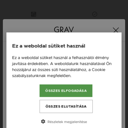
16 napos pénzvisszafizetési
Minden ékszer raktáron
garancia
Tervezd meg a stílusodhoz illő GRAV karkötőt a
Ez a weboldal sütiket használ
GRAV karkötő tervezővel.
Fonalas Karkötők
Ez a weboldal sütiket használ a felhasználói élmény
Magyarország / HU
javítása érdekében. A weboldalunk használatával Ön
hozzájárul az összes süti használatához, a Cookie
Österreich / AT
Termékleírás
szabályzatunknak megfelelően.
Bővebben
England / EN
Fazon: Toll Vörös Arany 14K Karkötő
ÖSSZES ELFOGADÁSA
România / RO
Készleten: Készleten
Česká republika / CZ
ÖSSZES ELUTASÍTÁSA
Anyag: Vörös arany
Slovensko / SK
Finomság: 14K
Részletek megjelenítése
Slovenija / SI
Szín: Vörös arany