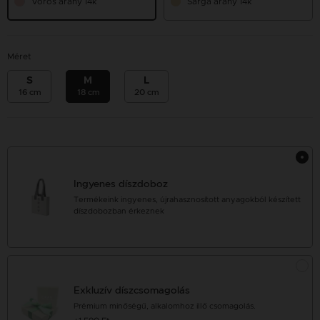
Vörös arany 14k
Sárga arany 14k
Méret
S
M
L
16 cm
18 cm
20 cm
Ingyenes díszdoboz
Termékeink ingyenes, újrahasznosított anyagokból készített
díszdobozban érkeznek
Exkluzív díszcsomagolás
Prémium minőségű, alkalomhoz illő csomagolás.