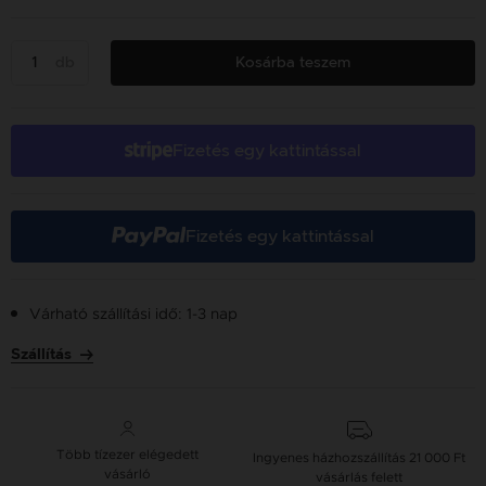
db
Kosárba teszem
Fizetés egy kattintással
Fizetés egy kattintással
Várható szállítási idő: 1-3 nap
Szállítás
Több tízezer elégedett
Ingyenes házhozszállítás
21 000 Ft
vásárló
vásárlás felett