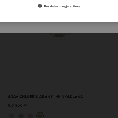
Slovensko / SK
Részletek megjelenítése
Slovenija / SI
GRAV CHLOEE 3 ARANY 14K NYAKLÁNC
166 900 Ft
14K
14K
14K