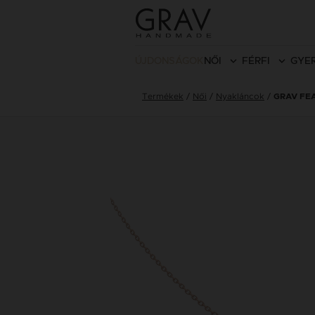
ÚJDONSÁGOK
NŐI
FÉRFI
GYE
Termékek
Női
Nyakláncok
GRAV FE