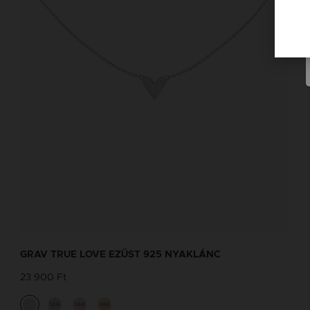
GRAV TRUE LOVE EZÜST 925 NYAKLÁNC
23 900 Ft
14K
14K
14K