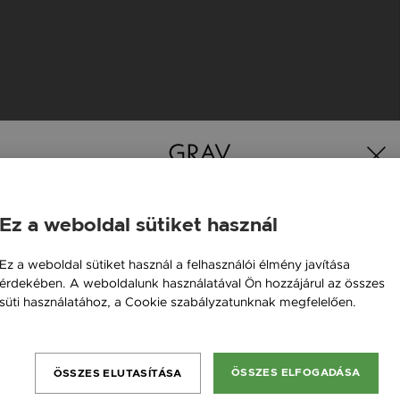
K
Ez a weboldal sütiket használ
Magyarország / HU
Ez a weboldal sütiket használ a felhasználói élmény javítása
érdekében. A weboldalunk használatával Ön hozzájárul az összes
Österreich / AT
süti használatához, a Cookie szabályzatunknak megfelelően.
England / EN
Bővebben
România / RO
ÖSSZES ELFOGADÁSA
ÖSSZES ELUTASÍTÁSA
Česká republika / CZ