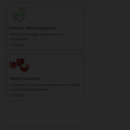
Exkluzív díszcsomagolás
Prémium minőségű, alkalomhoz illő
csomagolás.
+1 590 Ft
Valódi rózsabox
Válaszd élő örök rózsa dobozunkat, ami akár 3
évig tökéletes dísz marad.
+3 990 Ft