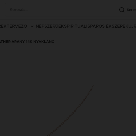
Kere
REK
TERVEZŐ
NÉPSZERŰEK
SPIRITUÁLIS
PÁROS ÉKSZEREK
ÚJ
ATHER ARANY 14K NYAKLÁNC