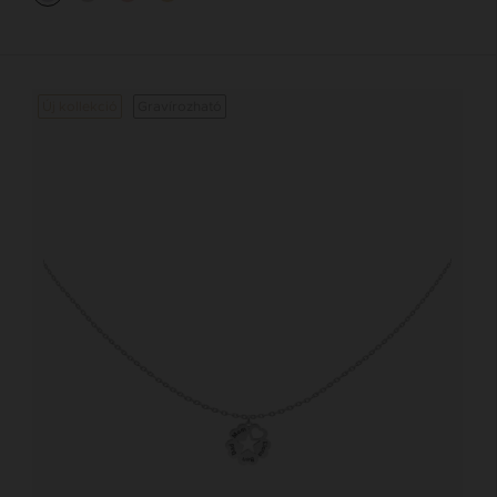
Új kollekció
Gravírozható