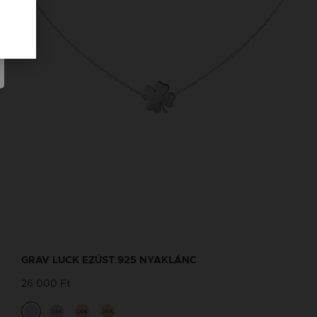
GRAV LUCK EZÜST 925 NYAKLÁNC
26 000 Ft
14K
14K
14K