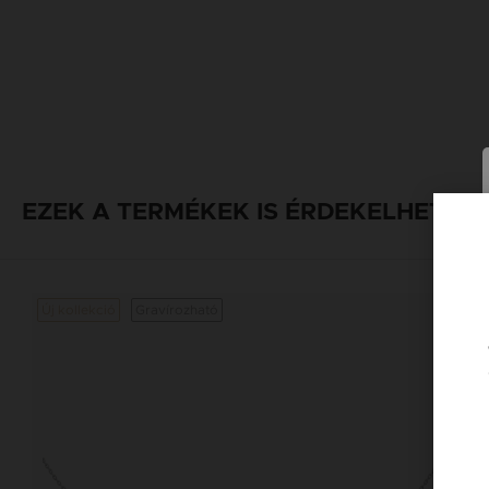
EZEK A TERMÉKEK IS ÉRDEKELHETNE
Új kollekció
Gravírozható