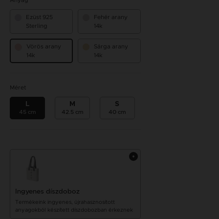
Anyag
Ezüst 925
Fehér arany
Sterling
14k
Vörös arany
Sárga arany
14k
14k
Méret
L
M
S
45 cm
42.5 cm
40 cm
Ingyenes díszdoboz
Termékeink ingyenes, újrahasznosított
anyagokból készített díszdobozban érkeznek