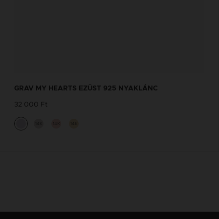
GRAV MY HEARTS EZÜST 925 NYAKLÁNC
32 000 Ft
14K
14K
14K