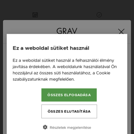
16 napos pénzvisszafizetési
Minden ékszer raktáron
garancia
Tervezd meg a stílusodhoz illő GRAV karkötőt a
Ez a weboldal sütiket használ
GRAV karkötő tervezővel.
Neves Nyakláncok
Ez a weboldal sütiket használ a felhasználói élmény
Magyarország / HU
javítása érdekében. A weboldalunk használatával Ön
hozzájárul az összes süti használatához, a Cookie
Österreich / AT
Termékleírás
szabályzatunknak megfelelően.
Bővebben
England / EN
Fazon: Kereszt Arany 14K Nyaklánc
ÖSSZES ELFOGADÁSA
România / RO
Készleten: Készleten
Česká republika / CZ
ÖSSZES ELUTASÍTÁSA
Szállítás: Ingyenes
Slovensko / SK
Anyag: Sárga arany
Részletek megjelenítése
Slovenija / SI
Finomság: 14K