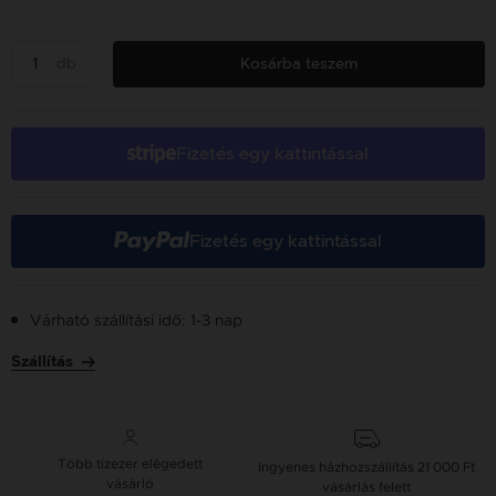
db
Kosárba teszem
Fizetés egy kattintással
Fizetés egy kattintással
Várható szállítási idő: 1-3 nap
Szállítás
Több tízezer elégedett
Ingyenes házhozszállítás
21 000 Ft
vásárló
vásárlás felett