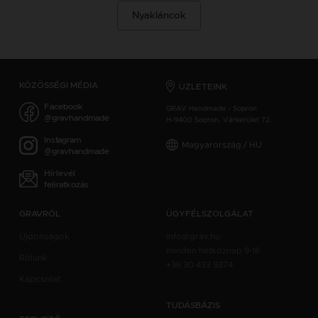
Nyakláncok
KÖZÖSSÉGI MÉDIA
ÜZLETEINK
Facebook
GRAV Handmade - Sopron
@gravhandmade
H-9400 Sopron, Várkerület 72.
Instagram
Magyarország / HU
@gravhandmade
Hírlevél
feliratkozás
GRAVRÓL
ÜGYFÉLSZOLGÁLAT
Újdonságok
info@grav.hu
minden hétköznap 9-16
Rólunk
+36 30 433 9374
Kapcsolat
TUDÁSBÁZIS