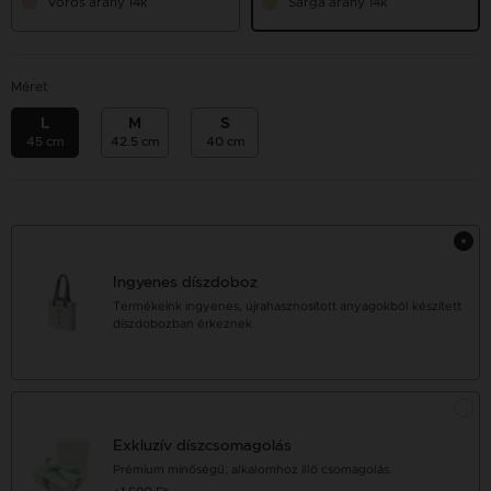
Vörös arany 14k
Sárga arany 14k
Méret
L
M
S
45 cm
42.5 cm
40 cm
Ingyenes díszdoboz
Termékeink ingyenes, újrahasznosított anyagokból készített
díszdobozban érkeznek
Exkluzív díszcsomagolás
Prémium minőségű, alkalomhoz illő csomagolás.