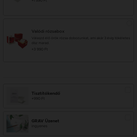
+1 590 Ft
Valódi rózsabox
Válaszd élő örök rózsa dobozunkat, ami akár 3 évig tökéletes
dísz marad.
+3 990 Ft
Tisztítókendő
+990 Ft
GRAV Üzenet
ingyenes