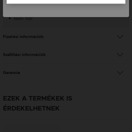
Szín: Arany
Nem: Női
Fizetési információk
Szállítási információk
Garancia
EZEK A TERMÉKEK IS
ÉRDEKELHETNEK