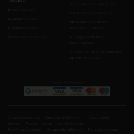
TERVEZŐ
Arany, amit nem tudtál róla
Karkötő tervező
Ezüst, amit nem tudtál róla
Nyaklánc tervező
Mit érdemes az ékszer
Bokalánc tervező
készítésről tudnod?
Neves karlánc tervező
A Drágakövek mitől
különlegesek?
Ékszer vásárlás, karbantartás,
tippek - tanácsok
Fizetési lehetőségek
A vásárlás menete
Szerződési feltételeink
Adatvédelmi
elveink
Fizetési módok
Szállítási módok
Ügyfélszolgálatunk
Garanciális feltételek
Panaszbejelentes