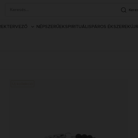
Kere
REK
TERVEZŐ
NÉPSZERŰEK
SPIRITUÁLIS
PÁROS ÉKSZEREK
ÚJ
Új kollekció