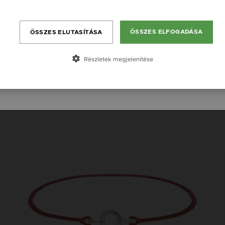
England / EN
Bővebben
109 000 Ft
România / RO
14K
14K
14K
ÖSSZES ELFOGADÁSA
ÖSSZES ELUTASÍTÁSA
Česká republika / CZ
Slovensko / SK
Részletek megjelenítése
Slovenija / SI
Új kollekció