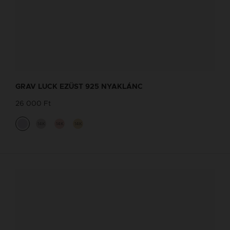
BOKALÁNC TERVEZŐ
Tervezd meg a stílusodhoz illő GRAV
GRAV LUCK EZÜST 925 NYAKLÁNC
karkötőt a GRAV karkötő tervezővel.
26 000 Ft
Fonalas Bokaláncok
14K
14K
14K