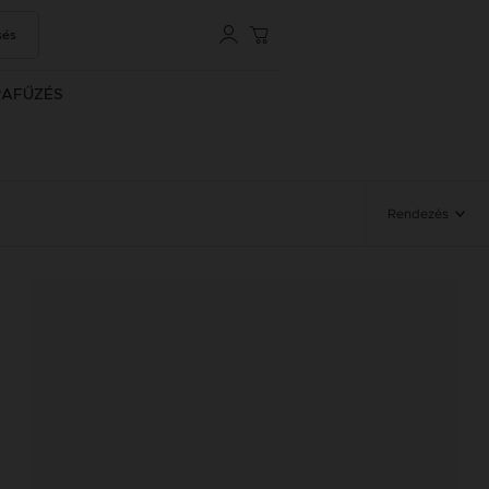
sés
RAFŰZÉS
Rendezés