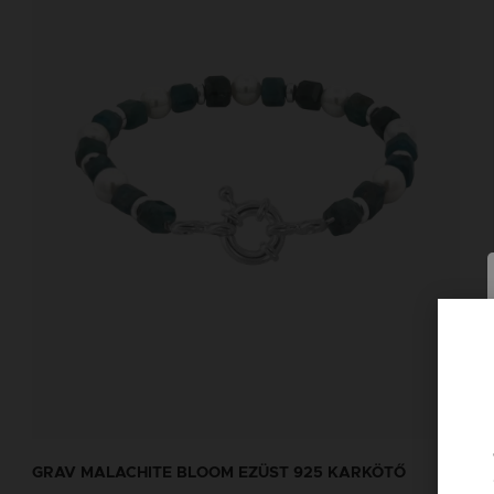
GRAV MALACHITE BLOOM EZÜST 925 KARKÖTŐ