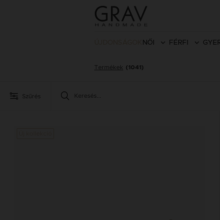
ÚJDONSÁGOK
NŐI
FÉRFI
GYE
Termékek
(1041)
Szűrés
Új kollekció