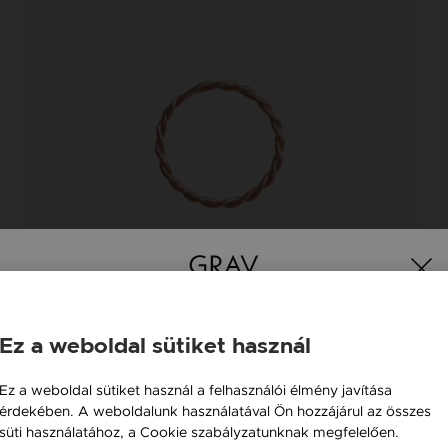
Ez a weboldal sütiket használ
Magyarország / HU
Ez a weboldal sütiket használ a felhasználói élmény javítása
érdekében. A weboldalunk használatával Ön hozzájárul az összes
Österreich / AT
GRAV NOLITA ARANY 14K GYŰRŰ
süti használatához, a Cookie szabályzatunknak megfelelően.