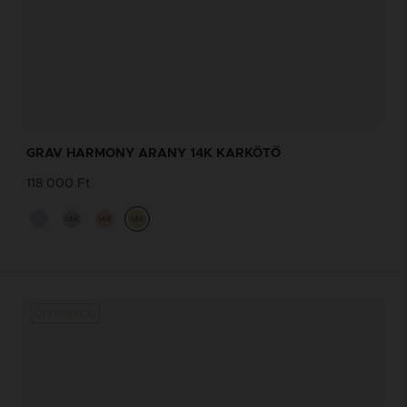
NEVES NYAKLÁNC TERVEZŐ
Tervezd meg a stílusodhoz illő GRAV
GRAV HARMONY ARANY 14K KARKÖTŐ
karkötőt a GRAV karkötő tervezővel.
118 000 Ft
Neves Nyakláncok
14K
14K
14K
Új kollekció