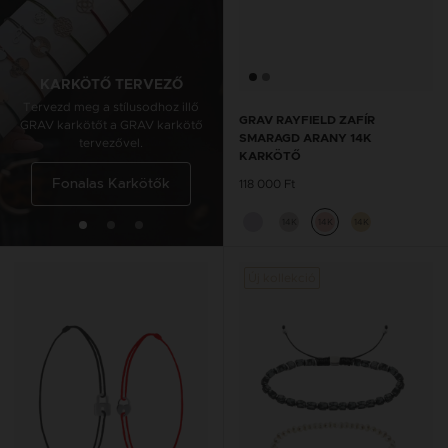
KARKÖTŐ TERVEZŐ
BOKALÁNC TERVEZŐ
Tervezd meg a stílusodhoz illő
Tervezd meg a stílusodhoz illő
GRAV RAYFIELD ZAFÍR
GRAV karkötőt a GRAV karkötő
GRAV karkötőt a GRAV karkötő
SMARAGD ARANY 14K
tervezővel.
tervezővel.
KARKÖTŐ
118 000 Ft
Fonalas Karkötők
Fonalas Bokaláncok
14K
14K
14K
Új kollekció