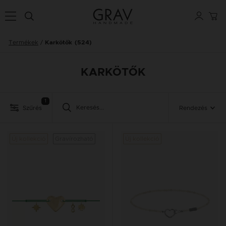
Termékek
Karkötők
(524)
KARKÖTŐK
1
Szűrés
Rendezés
Új kollekció
Gravírozható
Új kollekció