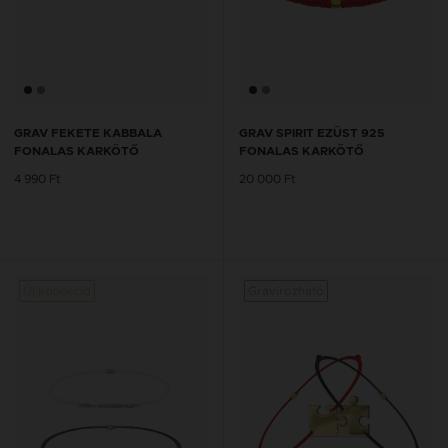
GRAV FEKETE KABBALA
GRAV SPIRIT EZÜST 925
FONALAS KARKÖTŐ
FONALAS KARKÖTŐ
4 990 Ft
20 000 Ft
Új kollekció
Gravírozható
Új kol