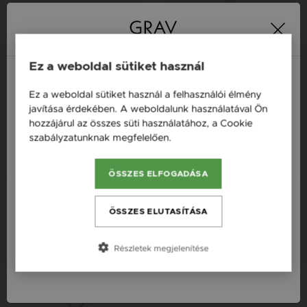
Ez a weboldal sütiket használ
GRAV SPARC STAR EZÜST 925
GRAV SZÍV CSAKRA ARANY 14K
Ez a weboldal sütiket használ a felhasználói élmény
KARKÖTŐ
KARKÖTŐ
Magyarország / HU
javítása érdekében. A weboldalunk használatával Ön
25 000 Ft
51 900 Ft
hozzájárul az összes süti használatához, a Cookie
Österreich / AT
szabályzatunknak megfelelően.
Bővebben
14K
14K
14K
14K
14K
14K
England / EN
ÖSSZES ELFOGADÁSA
România / RO
Česká republika / CZ
ÖSSZES ELUTASÍTÁSA
Slovensko / SK
Részletek megjelenítése
Slovenija / SI