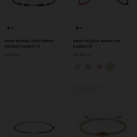
GRAV MORSE LOVE PÁROS
GRAV PUZZLE ARANY 14K
ÁSVÁNY KARKÖTŐ
KARKÖTŐ
15 900 Ft
107 900 Ft
14K
14K
14K
Új kollekció