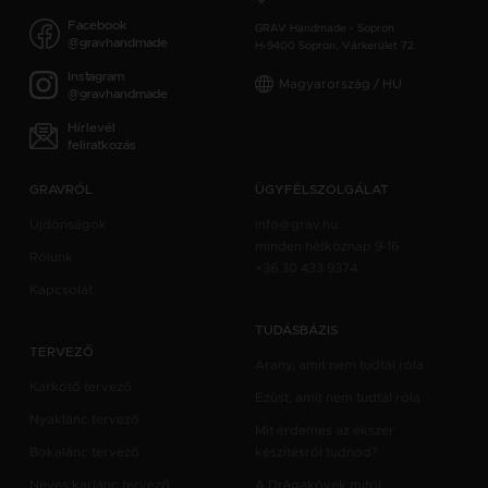
Facebook
GRAV Handmade - Sopron
@gravhandmade
H-9400 Sopron, Várkerület 72.
Instagram
Magyarország / HU
@gravhandmade
Hírlevél
feliratkozás
GRAVRÓL
ÜGYFÉLSZOLGÁLAT
Újdonságok
info@grav.hu
minden hétköznap 9-16
Rólunk
+36 30 433 9374
Kapcsolat
TUDÁSBÁZIS
TERVEZŐ
Arany, amit nem tudtál róla
Karkötő tervező
Ezüst, amit nem tudtál róla
Nyaklánc tervező
Mit érdemes az ékszer
Bokalánc tervező
készítésről tudnod?
Neves karlánc tervező
A Drágakövek mitől