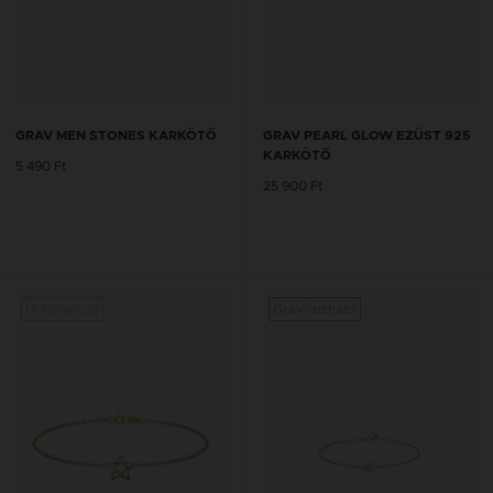
GRAV MEN STONES KARKÖTŐ
GRAV PEARL GLOW EZÜST 925
KARKÖTŐ
5 490 Ft
25 900 Ft
Új kollekció
Gravírozható
Új kol