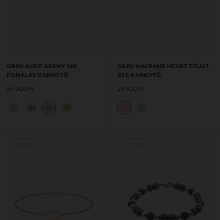
GRAV ALICE ARANY 14K
GRAV MACRAME HEART EZÜST
FONALAS KARKÖTŐ
925 KARKÖTŐ
55 900 Ft
25 900 Ft
14K
14K
14K
Új kollekció
Új kollekció