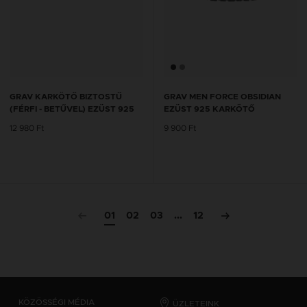
GRAV KARKÖTŐ BIZTOSTŰ
GRAV MEN FORCE OBSIDIAN
(FÉRFI - BETŰVEL) EZÜST 925
EZÜST 925 KARKÖTŐ
12 980 Ft
9 900 Ft
01
02
03
...
12
KÖZÖSSÉGI MÉDIA
ÜZLETEINK