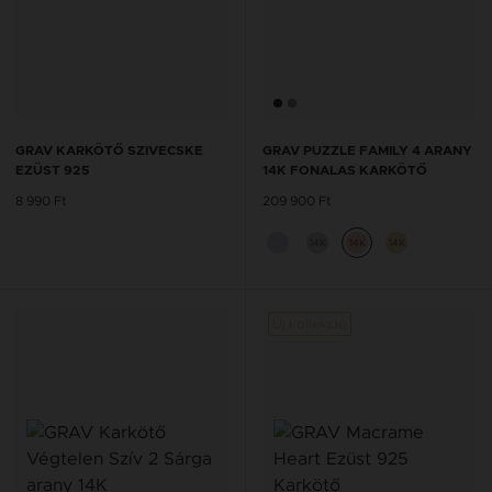
GRAV KARKÖTŐ SZIVECSKE
GRAV PUZZLE FAMILY 4 ARANY
EZÜST 925
14K FONALAS KARKÖTŐ
8 990 Ft
209 900 Ft
14K
14K
14K
Új kollekció