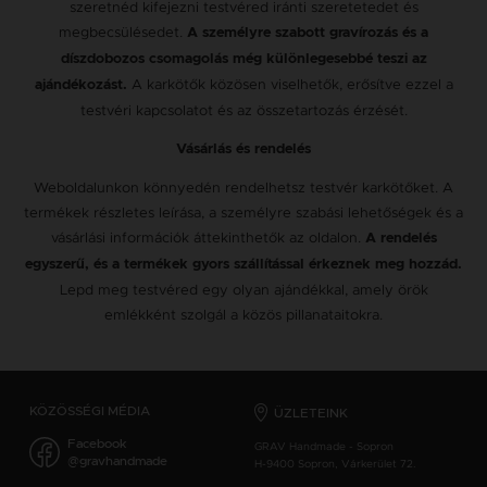
szeretnéd kifejezni testvéred iránti szeretetedet és
megbecsülésedet.
A személyre szabott gravírozás és a
díszdobozos csomagolás még különlegesebbé teszi az
A karkötők közösen viselhetők, erősítve ezzel a
ajándékozást.
testvéri kapcsolatot és az összetartozás érzését.
Vásárlás és rendelés
Weboldalunkon könnyedén rendelhetsz testvér karkötőket. A
termékek részletes leírása, a személyre szabási lehetőségek és a
vásárlási információk áttekinthetők az oldalon.
A rendelés
egyszerű, és a termékek gyors szállítással érkeznek meg hozzád.
Lepd meg testvéred egy olyan ajándékkal, amely örök
emlékként szolgál a közös pillanataitokra.
KÖZÖSSÉGI MÉDIA
ÜZLETEINK
Facebook
GRAV Handmade - Sopron
@gravhandmade
H-9400 Sopron, Várkerület 72.