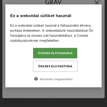
Ez a weboldal sütiket használ
Ez a weboldal sütiket használ a felhasználói élmény
Magyarország / HU
javítása érdekében. A weboldalunk használatával Ön
hozzájárul az összes süti használatához, a Cookie
Österreich / AT
szabályzatunknak megfelelően.
Bővebben
England / EN
ÖSSZES ELFOGADÁSA
România / RO
GRAV NOLITA 925 EZÜST
GRAV LISE ARANY 14K
Česká republika / CZ
KARKÖTŐ
FONALAS KARKÖTŐ
ÖSSZES ELUTASÍTÁSA
Slovensko / SK
17 000 Ft
45 900 Ft
Részletek megjelenítése
Slovenija / SI
14K
14K
14K
14K
14K
14K
Gravírozható