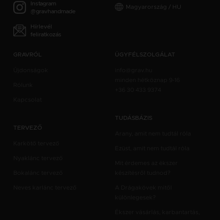
Instagram
Magyarország / HU
@gravhandmade
Hírlevél
feliratkozás
GRAVRÓL
ÜGYFÉLSZOLGÁLAT
Újdonságok
info@grav.hu
minden hétköznap 9-16
Rólunk
+36 30 433 9374
Kapcsolat
TUDÁSBÁZIS
TERVEZŐ
Arany, amit nem tudtál róla
Karkötő tervező
Ezüst, amit nem tudtál róla
Nyaklánc tervező
Mit érdemes az ékszer
Bokalánc tervező
készítésről tudnod?
Neves karlánc tervező
A Drágakövek mitől
különlegesek?
Ékszer vásárlás, karbantartás,