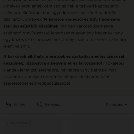
amelyek örök emlékként szolgálnak a testvéri kapcsolatok
számára. Kínálatunkban egyedi, kézzel készített karkötők
találhatók, amelyek
14 karátos aranyból és 925 finomságú
. Minden karkötő személyre
sterling ezüstből készülnek
szabható gravírozással, lehetőséget adva egy becenév vagy
egy közös szó elhelyezésére, amely csak a testvérek számára
jelent valamit.
A karkötők állítható méretűek és szakadásmentes zsinórral
. Tökéletes
készülnek, biztosítva a kényelmet és tartósságot
ajándék lehet születésnapra, névnapra vagy bármely más
alkalomra, amelyen szeretnéd kifejezni testvéred iránti
szeretetedet és megbecsülésedet.
Szűrés
Rendezés
Gravírozható