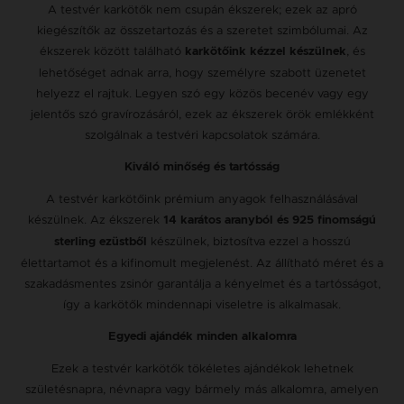
A testvér karkötők nem csupán ékszerek; ezek az apró
kiegészítők az összetartozás és a szeretet szimbólumai. Az
ékszerek között található
, és
karkötőink kézzel készülnek
lehetőséget adnak arra, hogy személyre szabott üzenetet
helyezz el rajtuk. Legyen szó egy közös becenév vagy egy
jelentős szó gravírozásáról, ezek az ékszerek örök emlékként
szolgálnak a testvéri kapcsolatok számára.
Kiváló minőség és tartósság
A testvér karkötőink prémium anyagok felhasználásával
készülnek. Az ékszerek
14 karátos aranyból és 925 finomságú
készülnek, biztosítva ezzel a hosszú
sterling ezüstből
élettartamot és a kifinomult megjelenést. Az állítható méret és a
szakadásmentes zsinór garantálja a kényelmet és a tartósságot,
így a karkötők mindennapi viseletre is alkalmasak.
Egyedi ajándék minden alkalomra
Ezek a testvér karkötők tökéletes ajándékok lehetnek
születésnapra, névnapra vagy bármely más alkalomra, amelyen