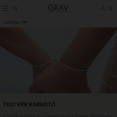
Termékek
(12)
TESTVÉR KARKÖTŐ
A testvér karkötők az összetartozás és a szeretet szimbólumai,