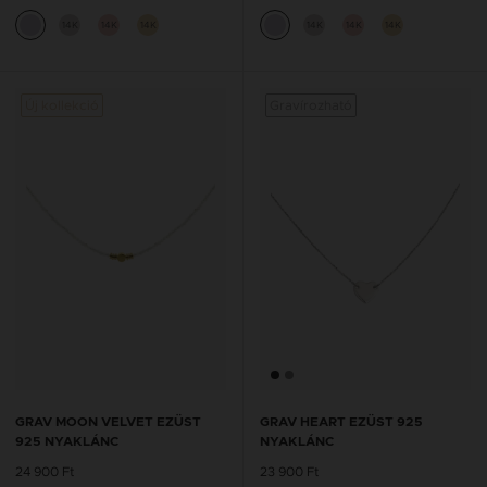
14K
14K
14K
14K
14K
14K
Új kollekció
Gravírozható
GRAV MOON VELVET EZÜST
GRAV HEART EZÜST 925
925 NYAKLÁNC
NYAKLÁNC
24 900 Ft
23 900 Ft