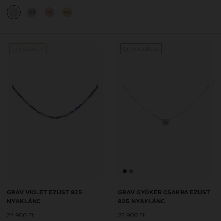
14K
14K
14K
Új kollekció
Gravírozható
GRAV VIOLET EZÜST 925
GRAV GYÖKÉR CSAKRA EZÜST
NYAKLÁNC
925 NYAKLÁNC
24 900 Ft
23 900 Ft