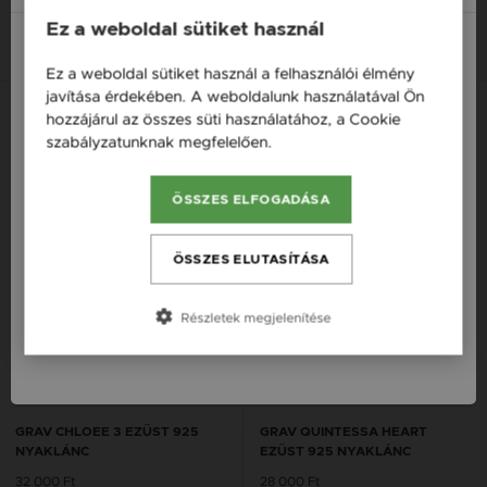
Ez a weboldal sütiket használ
14K
14K
14K
14K
14K
14K
Ez a weboldal sütiket használ a felhasználói élmény
Magyarország / HU
javítása érdekében. A weboldalunk használatával Ön
hozzájárul az összes süti használatához, a Cookie
Österreich / AT
szabályzatunknak megfelelően.
Bővebben
England / EN
ÖSSZES ELFOGADÁSA
România / RO
Česká republika / CZ
ÖSSZES ELUTASÍTÁSA
Slovensko / SK
Részletek megjelenítése
Slovenija / SI
GRAV CHLOEE 3 EZÜST 925
GRAV QUINTESSA HEART
NYAKLÁNC
EZÜST 925 NYAKLÁNC
32 000 Ft
28 000 Ft