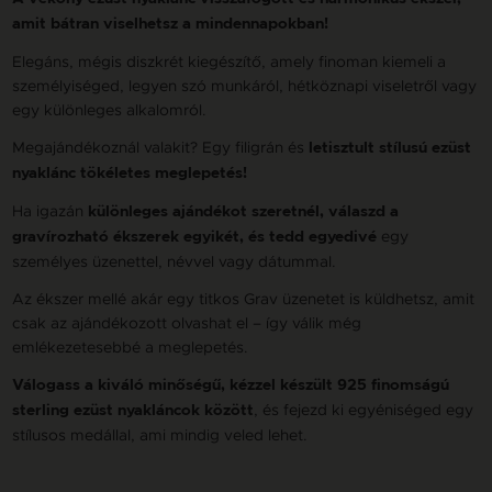
amit bátran viselhetsz a mindennapokban!
Elegáns, mégis diszkrét kiegészítő, amely finoman kiemeli a
személyiséged, legyen szó munkáról, hétköznapi viseletről vagy
egy különleges alkalomról.
Megajándékoznál valakit? Egy filigrán és
letisztult stílusú ezüst
nyaklánc tökéletes meglepetés!
Ha igazán
különleges ajándékot szeretnél, válaszd a
egy
gravírozható ékszerek egyikét, és tedd egyedivé
személyes üzenettel, névvel vagy dátummal.
Az ékszer mellé akár egy titkos Grav üzenetet is küldhetsz, amit
csak az ajándékozott olvashat el – így válik még
emlékezetesebbé a meglepetés.
Válogass a kiváló minőségű, kézzel készült 925 finomságú
, és fejezd ki egyéniséged egy
sterling ezüst nyakláncok között
stílusos medállal, ami mindig veled lehet.