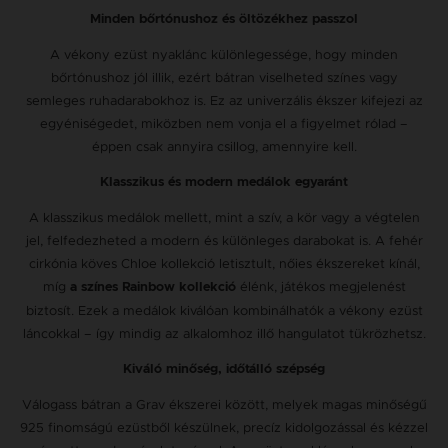
Minden bőrtónushoz és öltözékhez passzol
A vékony ezüst nyaklánc különlegessége, hogy minden
bőrtónushoz jól illik, ezért bátran viselheted színes vagy
semleges ruhadarabokhoz is. Ez az univerzális ékszer kifejezi az
egyéniségedet, miközben nem vonja el a figyelmet rólad –
éppen csak annyira csillog, amennyire kell.
Klasszikus és modern medálok egyaránt
A klasszikus medálok mellett, mint a szív, a kör vagy a végtelen
jel, felfedezheted a modern és különleges darabokat is. A fehér
cirkónia köves Chloe kollekció letisztult, nőies ékszereket kínál,
míg
élénk, játékos megjelenést
a színes Rainbow kollekció
biztosít. Ezek a medálok kiválóan kombinálhatók a vékony ezüst
láncokkal – így mindig az alkalomhoz illő hangulatot tükrözhetsz.
Kiváló minőség, időtálló szépség
Válogass bátran a Grav ékszerei között, melyek magas minőségű
925 finomságú ezüstből készülnek, precíz kidolgozással és kézzel