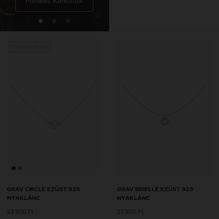
Fonalas Karkötők
Fonalas Bokaláncok
Gravírozható
Graví
GRAV CIRCLE EZÜST 925
GRAV BRIELLE EZÜST 925
NYAKLÁNC
NYAKLÁNC
23 900 Ft
23 900 Ft