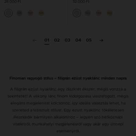
28 000 Ft
32 000 Ft
14K
14K
14K
14K
14K
14K
01
02
03
04
05
Finoman ragyogó stílus – filigrán ezüst nyaklánc minden napra
A filigrán ezüst nyaklánc egy diszkrét ékszer, mégis vonzza a
tekintetet! A vékony lánc finom kidolgozása visszafogott, mégis
elegáns megjelenést kölcsönöz, így ideális választás lehet, ha
szereted a letisztult stílust. Egy ezüst nyaklánc tökéletesen
illeszkedik bármilyen alkalomhoz – legyen szó hétköznapi
viseletről, munkahelyi megjelenésről vagy akár egy ünnepi
eseményről.