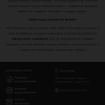
végzett gondos részletezéssel. Az ezüst nyakláncok nemcsak
szépek, hanem hosszú élettartamúak is – megfelelő ápolással
éveken át megőrzik fényüket és eleganciájukat.
Találd meg a hozzád illő ékszert!
Akár klasszikus stílust keresel, akár valami különlegesre vágysz, a
Grav kínálatában biztosan megtalálod a hozzád leginkább illő
. Egy jól megválasztott medálos
vékony ezüst nyakláncot
nyaklánc nemcsak öltöztet, hanem tükrözi a személyiségedet is
– legyen az visszafogott, játékos vagy elegáns.
KÖZÖSSÉGI MÉDIA
ÜZLETEINK
Facebook
GRAV Handmade - Sopron
@gravhandmade
H-9400 Sopron, Várkerület 72.
Instagram
Magyarország / HU
@gravhandmade
Hírlevél
feliratkozás