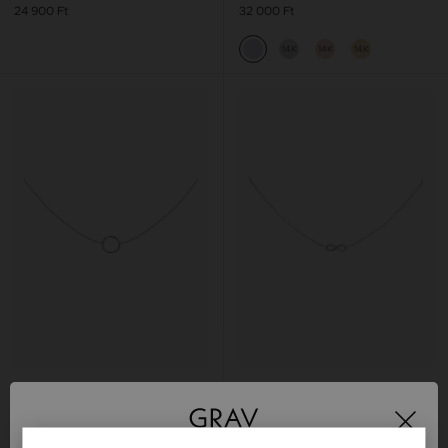
24 900 Ft
32 000 Ft
14K
14K
14K
GRAV QUINTESSA CIRCLE
GRAV INFINITY FOREVER LOVE
EZÜST 925 NYAKLÁNC
EZÜST 925 NYAKLÁNC
23 900 Ft
26 000 Ft