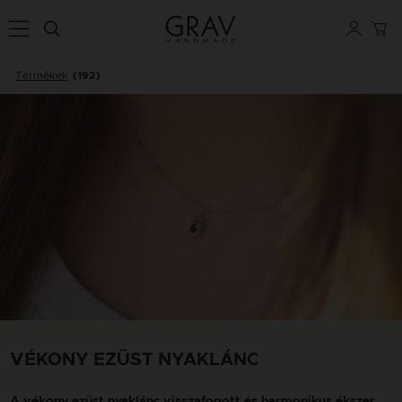
Termékek
(192)
VÉKONY EZÜST NYAKLÁNC
A vékony ezüst nyaklánc visszafogott és harmonikus ékszer,