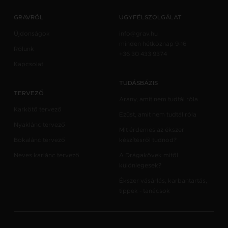
GRAVRÓL
ÜGYFÉLSZOLGÁLAT
Újdonságok
info@grav.hu
minden hétköznap 9-16
Rólunk
+36 30 433 9374
Kapcsolat
TUDÁSBÁZIS
TERVEZŐ
Arany, amit nem tudtál róla
Karkötő tervező
Ezüst, amit nem tudtál róla
Nyaklánc tervező
Mit érdemes az ékszer
Bokalánc tervező
készítésről tudnod?
Neves karlánc tervező
A Drágakövek mitől
különlegesek?
Ékszer vásárlás, karbantartás,
tippek - tanácsok