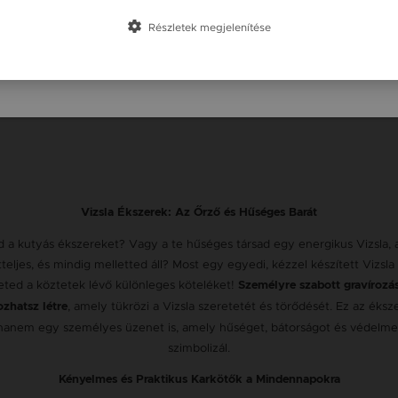
Slovensko / SK
Részletek megjelenítése
Slovenija / SI
Vizsla Ékszerek: Az Őrző és Hűséges Barát
 a kutyás ékszereket? Vagy a te hűséges társad egy energikus Vizsla, a
teljes, és mindig melletted áll? Most egy egyedi, kézzel készített Vizsla
eted a köztetek lévő különleges köteléket!
Személyre szabott gravírozá
, amely tükrözi a Vizsla szeretetét és törődését. Ez az éks
zhatsz létre
 hanem egy személyes üzenet is, amely hűséget, bátorságot és védelme
szimbolizál.
Kényelmes és Praktikus Karkötők a Mindennapokra