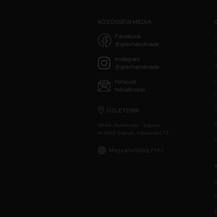
KÖZÖSSÉGI MÉDIA
Facebook
@gravhandmade
Ú
Instagram
@gravhandmade
Hírlevél
feliratkozás
ÜZLETEINK
GRAV Handmade - Sopron
H-9400 Sopron, Várkerület 72.
Magyarország / HU