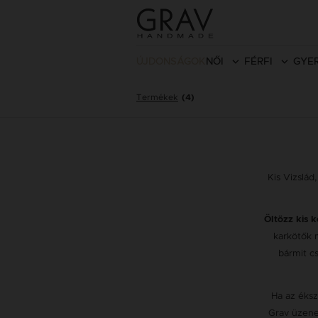
ÚJDONSÁGOK
NŐI
FÉRFI
GYE
Termékek
(4)
Kis Vizslád
Öltözz kis k
karkötők
bármit c
Ha az éks
Grav üzene