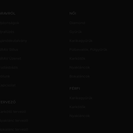
GRAVRÓL
NŐI
Újdonságok
Diamond
jrafűzés
Gyűrűk
Ajándékutalvány
Karikagyűrűk
GRAV Stílus
Fülbevalók, Fülgyűrűk
GRAV Üzenet
Karkötők
Tudásbázis
Nyakláncok
Rólunk
Bokaláncok
Kapcsolat
FÉRFI
Karikagyűrűk
TERVEZŐ
Karkötők
Karkötő tervező
Nyakláncok
Nyaklánc tervező
Bokalánc tervező