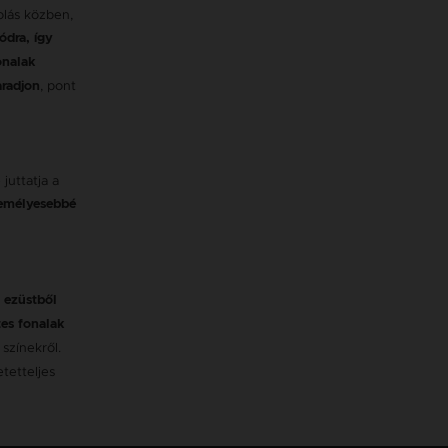
olás közben,
ódra, így
onalak
, pont
radjon
juttatja a
zemélyesebbé
g ezüstből
es fonalak
színekről.
tetteljes