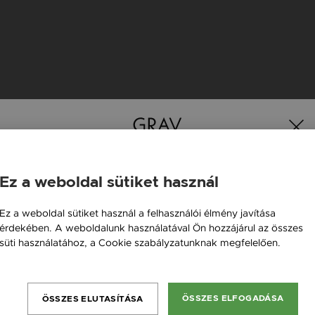
Ez a weboldal sütiket használ
Magyarország / HU
Ez a weboldal sütiket használ a felhasználói élmény javítása
érdekében. A weboldalunk használatával Ön hozzájárul az összes
Österreich / AT
süti használatához, a Cookie szabályzatunknak megfelelően.
England / EN
Bővebben
România / RO
ÖSSZES ELFOGADÁSA
ÖSSZES ELUTASÍTÁSA
Česká republika / CZ