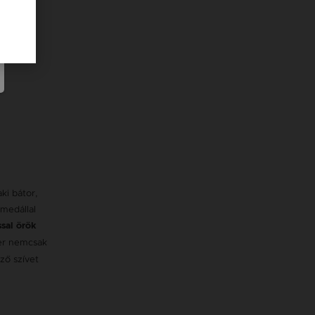
ki bátor,
 medállal
ssal örök
zer nemcsak
ző szívet