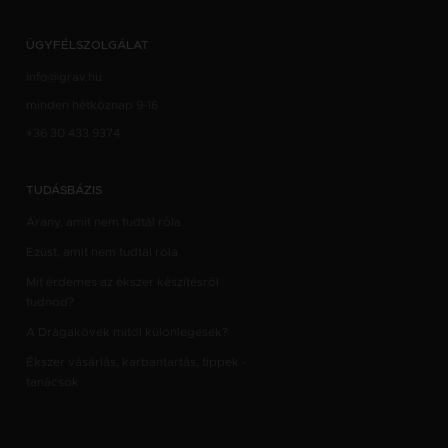
ÜGYFÉLSZOLGÁLAT
info@grav.hu
minden hétköznap 9-16
+36 30 433 9374
TUDÁSBÁZIS
Arany, amit nem tudtál róla
Ezüst, amit nem tudtál róla
Mit érdemes az ékszer készítésről
tudnod?
A Drágakövek mitől különlegesek?
Ékszer vásárlás, karbantartás, tippek -
tanácsok