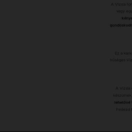
A Vizsla fo
vagy egy
kénye
gondoskodn
Ez a kark
hűséges Viz
A Vizsla
készülnek,
lehetővé t
Fedezd f