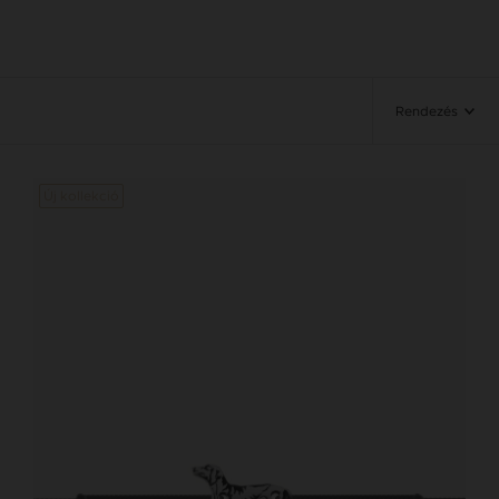
Rendezés
Új kollekció