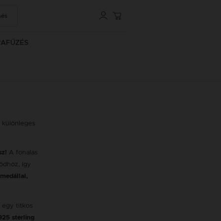
sés
RAFŰZÉS
a különleges
A fonalas
sz!
lódhoz, így
medállal,
 egy titkos
925 sterling