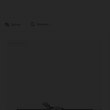
Szűrés
Új kollekció