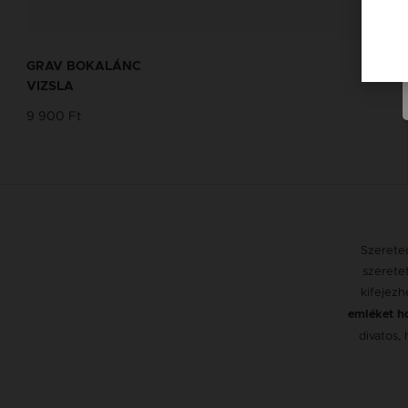
GRAV BOKALÁNC
VIZSLA
9 900 Ft
Szereted
szeretet
kifejezh
emléket ho
divatos,