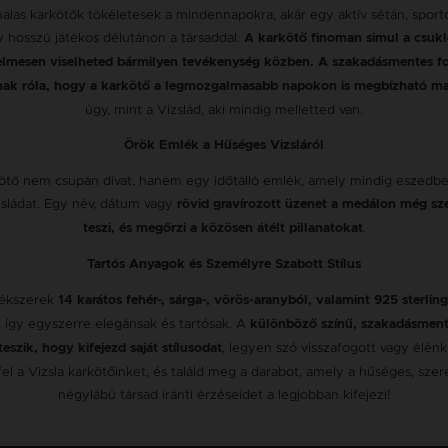
nalas karkötők tökéletesek a mindennapokra, akár egy aktív sétán, sport
 hosszú játékos délutánon a társaddal.
A karkötő finoman simul a csukl
lmesen viselheted bármilyen tevékenység közben. A szakadásmentes f
ak róla, hogy a karkötő a legmozgalmasabb napokon is megbízható ma
úgy, mint a Vizslád, aki mindig melletted van.
Örök Emlék a Hűséges Vizsláról
ötő nem csupán divat, hanem egy időtálló emlék, amely mindig eszedbe 
sládat. Egy név, dátum vagy
rövid gravírozott üzenet a medálon még s
.
teszi, és megőrzi a közösen átélt pillanatokat
Tartós Anyagok és Személyre Szabott Stílus
 ékszerek
14 karátos fehér-, sárga-, vörös-aranyból, valamint 925 sterlin
 így egyszerre elegánsak és tartósak. A
különböző színű, szakadásment
, legyen szó visszafogott vagy élénk 
eszik, hogy kifejezd saját stílusodat
el a Vizsla karkötőinket, és találd meg a darabot, amely a hűséges, szere
négylábú társad iránti érzéseidet a legjobban kifejezi!