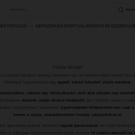
Kere
REK
TERVEZŐ
NÉPSZERŰEK
SPIRITUÁLIS
PÁROS ÉKSZEREK
ÚJ
Vizsla ékszer
, a hűséges barátod, mindig melletted van, és feltétel nélkül szeret! Ezt 
köteléket fejezheted ki egy
.
egyedi, kézzel készített Vizsla medállal
edvencedhez, válassz egy Vizsla ékszert, amit akár minden nap viselhet
 mindegyike
, ami finoman simul a csuk
diszkrét, mégis divatos kiegészítő
sinálsz, kényelmesen viselheted.
Egyéniségedet kifejezheted nem csak a 
hanem a színes, szakadásmentes fonalak választékával is!
zert ajándékba szánod, kérheted
, és mellé küldhetsz
egyedi gravírozással
tet is! Válogass Vizsla ékszereink közül, melyek
14 karátos aranyból és 