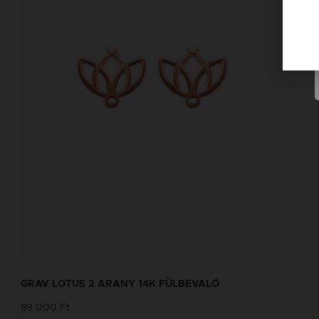
GRAV LOTUS 2 ARANY 14K FÜLBEVALÓ
89 000 Ft