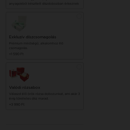
anyagokból készített díszdobozban érkeznek
Exkluzív díszcsomagolás
Prémium minőségű, alkalomhoz illő
csomagolás.
+1 590 Ft
Valódi rózsabox
Válaszd élő örök rózsa dobozunkat, ami akár 3
évig tökéletes dísz marad.
+3 990 Ft