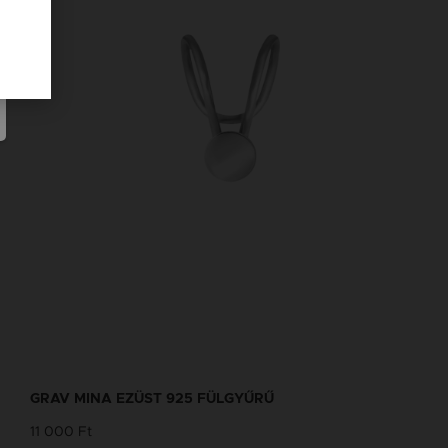
GRAV MINA EZÜST 925 FÜLGYŰRŰ
11 000 Ft