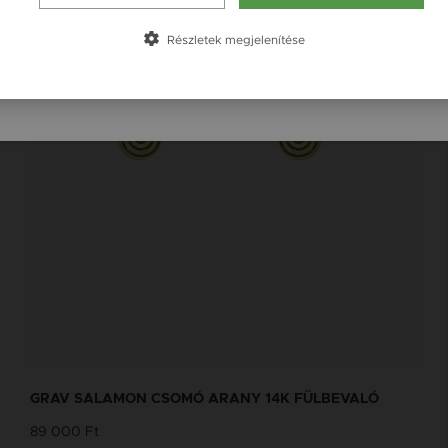
Slovensko / SK
Részletek megjelenítése
Slovenija / SI
GRAV SALAMON CSOMÓ ARANY 14K FÜLBEVALÓ
89 000 Ft