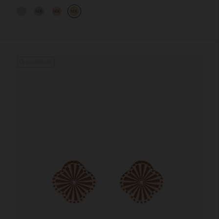
14K
14K
14K
Új kollekció