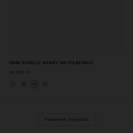
GRAV ROSELLE ARANY 14K FÜLBEVALÓ
116 000 Ft
14K
14K
14K
Fülbevalók, Fülgyűrűk