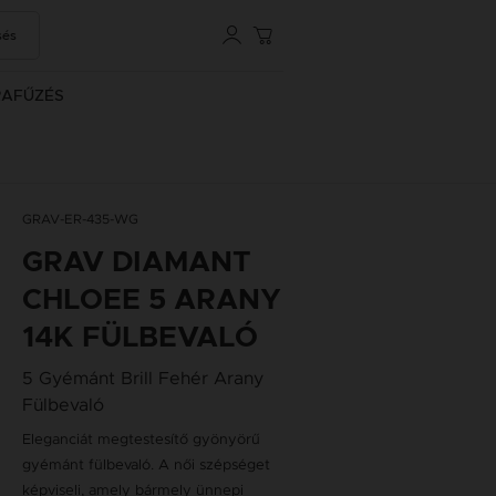
sés
RAFŰZÉS
GRAV-ER-435-WG
GRAV DIAMANT
CHLOEE 5 ARANY
14K FÜLBEVALÓ
5 Gyémánt Brill Fehér Arany
Fülbevaló
Eleganciát megtestesítő gyönyörű
gyémánt fülbevaló. A női szépséget
képviseli, amely bármely ünnepi