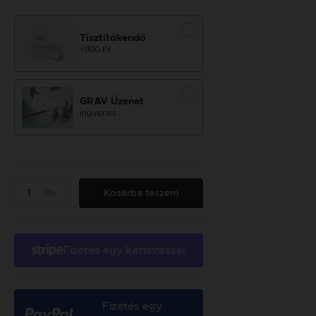
Tisztítókendő
+990 Ft
GRAV Üzenet
ingyenes
db
Kosárba teszem
Fizetés egy kattintással
Fizetés egy