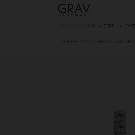
ÚJDONSÁGOK
NŐI
FÉRFI
GYE
Termékek
Női
Fülbevalók, Fülgyűrűk