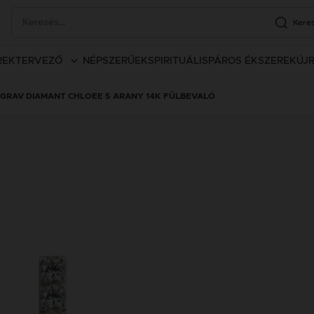
Kere
REK
TERVEZŐ
NÉPSZERŰEK
SPIRITUÁLIS
PÁROS ÉKSZEREK
ÚJ
GRAV DIAMANT CHLOEE 5 ARANY 14K FÜLBEVALÓ