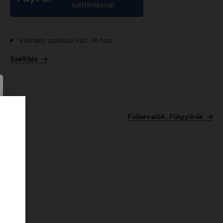
kattintással
Várható szállítási idő: 14 nap
Szállítás
Fülbevalók, Fülgyűrűk