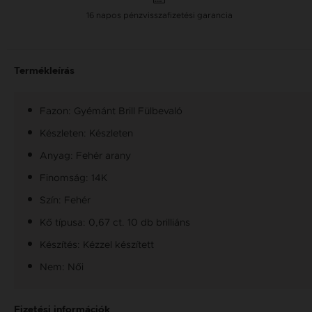
16 napos pénzvisszafizetési garancia
Termékleírás
Fazon: Gyémánt Brill Fülbevaló
Készleten: Készleten
Anyag: Fehér arany
Finomság: 14K
Szín: Fehér
Kő típusa: 0,67 ct. 10 db brilliáns
Készítés: Kézzel készített
Nem: Női
Fizetési információk