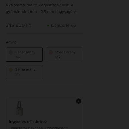
alkalommal méltó kiegészítőnk lesz. A
gyémántok 1 mm - 2.5 mm nagyságúak.
345 900 Ft
Szállítás: 14 nap
Anyag
Fehér arany
Vörös arany
14k
14k
Sárga arany
14k
Ingyenes díszdoboz
Termékeink ingyenes, újrahasznosított