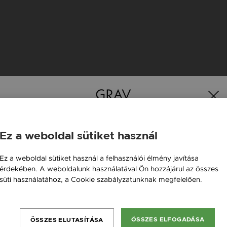
K
Ez a weboldal sütiket használ
Magyarország / HU
Ez a weboldal sütiket használ a felhasználói élmény javítása
Új kollekció
érdekében. A weboldalunk használatával Ön hozzájárul az összes
Österreich / AT
süti használatához, a Cookie szabályzatunknak megfelelően.
England / EN
Bővebben
România / RO
ÖSSZES ELFOGADÁSA
ÖSSZES ELUTASÍTÁSA
Česká republika / CZ