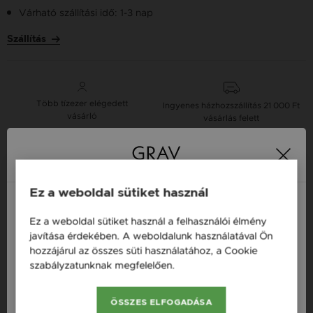
Várható szállítási idő: 1-3 nap
Szállítás
Több tízezer elégedett
Ingyenes házhozszállítás
21 000 Ft
vásárló
vásárlás felett
16 napos pénzvisszafizetési
Minden ékszer raktáron
garancia
Ez a weboldal sütiket használ
Ez a weboldal sütiket használ a felhasználói élmény
Tervezd meg a stílusodhoz illő GRAV karkötőt a
Magyarország / HU
javítása érdekében. A weboldalunk használatával Ön
GRAV karkötő tervezővel.
hozzájárul az összes süti használatához, a Cookie
Österreich / AT
Fonalas Bokaláncok
szabályzatunknak megfelelően.
Bővebben
England / EN
ÖSSZES ELFOGADÁSA
Termékleírás
România / RO