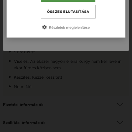
Česká republika / CZ
ÖSSZES ELUTASÍTÁSA
Fazon: Angyalszárny Ezüst 925 Bokalánc
Slovensko / SK
Készleten: Készleten
Részletek megjelenítése
Slovenija / SI
Anyag: Ezüst
Finomság: 925
Szín: Ezüst
Viselés: Az ékszer nagyon ellenálló, így nem kell levenni
akár fürdés közben sem.
Készítés: Kézzel készített
Nem: Női
Fizetési információk
Szállítási információk