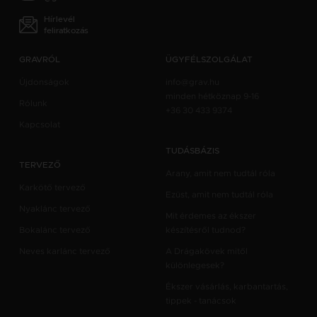
Hírlevél
feliratkozás
GRAVRÓL
ÜGYFÉLSZOLGÁLAT
Újdonságok
info@grav.hu
minden hétköznap 9-16
Rólunk
+36 30 433 9374
Kapcsolat
TUDÁSBÁZIS
TERVEZŐ
Arany, amit nem tudtál róla
Karkötő tervező
Ezüst, amit nem tudtál róla
Nyaklánc tervező
Mit érdemes az ékszer
Bokalánc tervező
készítésről tudnod?
Neves karlánc tervező
A Drágakövek mitől
különlegesek?
Ékszer vásárlás, karbantartás,
tippek - tanácsok