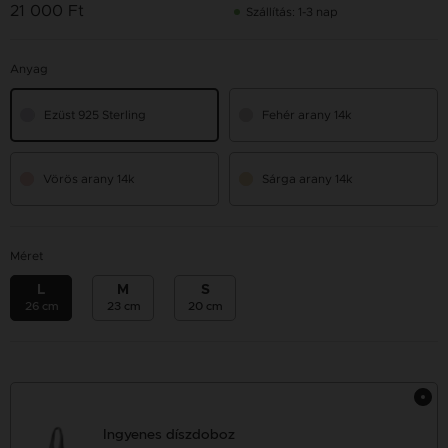
21 000 Ft
Szállítás: 1-3 nap
Anyag
Ezüst 925 Sterling
Fehér arany 14k
Vörös arany 14k
Sárga arany 14k
Méret
L
M
S
26 cm
23 cm
20 cm
Ingyenes díszdoboz