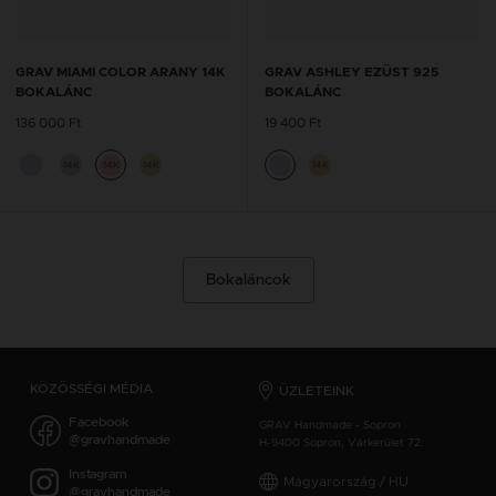
GRAV MIAMI COLOR ARANY 14K
GRAV ASHLEY EZÜST 925
BOKALÁNC
BOKALÁNC
136 000 Ft
19 400 Ft
14K
14K
14K
14K
Bokaláncok
KÖZÖSSÉGI MÉDIA
ÜZLETEINK
Facebook
GRAV Handmade - Sopron
@gravhandmade
H-9400 Sopron, Várkerület 72.
Instagram
Magyarország / HU
@gravhandmade