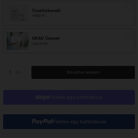
Tisztítókendő
+990 Ft
GRAV Üzenet
ingyenes
db
Kosárba teszem
Fizetés egy kattintással
Fizetés egy kattintással