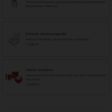
Termékeink ingyenes, újrahasznosított anyagokból készített
díszdobozban érkeznek
Exkluzív díszcsomagolás
Prémium minőségű, alkalomhoz illő csomagolás.
+1 590 Ft
Valódi rózsabox
Válaszd élő örök rózsa dobozunkat, ami akár 3 évig tökéletes
dísz marad.
+3 990 Ft