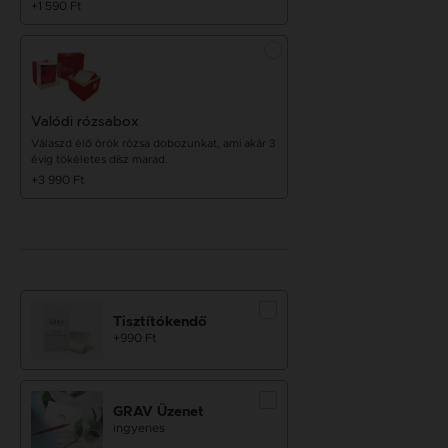
+1 590 Ft
Valódi rózsabox
Válaszd élő örök rózsa dobozunkat, ami akár 3
évig tökéletes dísz marad.
+3 990 Ft
Tisztítókendő
+990 Ft
GRAV Üzenet
ingyenes