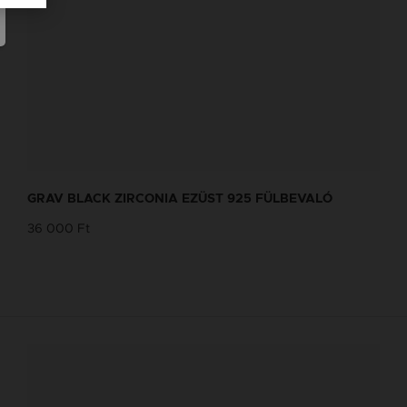
GRAV BLACK ZIRCONIA EZÜST 925 FÜLBEVALÓ
36 000 Ft