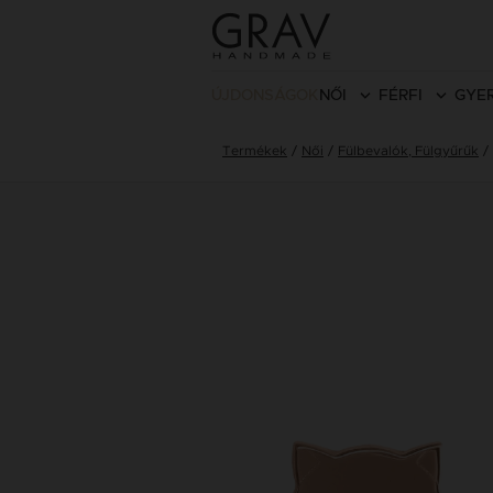
ÚJDONSÁGOK
NŐI
FÉRFI
GYE
Termékek
Női
Fülbevalók, Fülgyűrűk