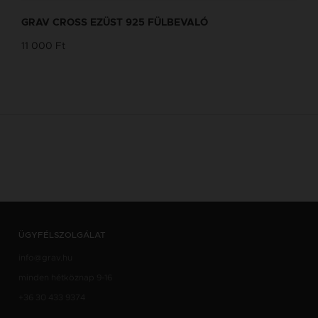
GRAV CROSS EZÜST 925 FÜLBEVALÓ
11 000 Ft
ÜGYFÉLSZOLGÁLAT
info@grav.hu
minden hétköznap 9-16
+36 30 433 9374