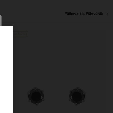
Fülbevalók, Fülgyűrűk
Új kollekció