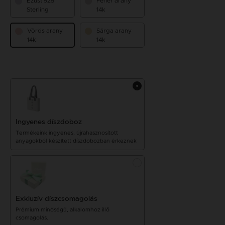
Ezüst 925
Fehér arany
Sterling
14k
Vörös arany
Sárga arany
14k
14k
Ingyenes díszdoboz
Termékeink ingyenes, újrahasznosított
anyagokból készített díszdobozban érkeznek
Exkluzív díszcsomagolás
Prémium minőségű, alkalomhoz illő
csomagolás.