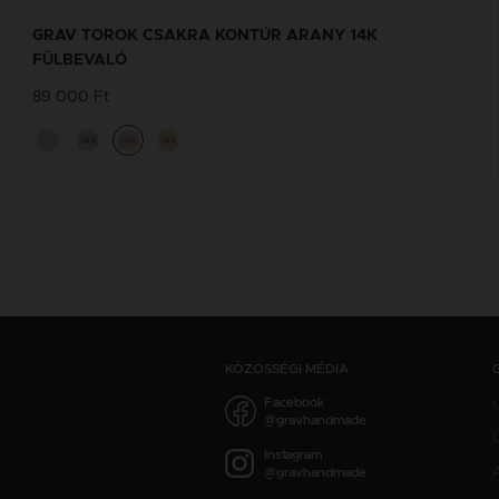
GRAV TOROK CSAKRA KONTÚR ARANY 14K
FÜLBEVALÓ
89 000 Ft
14K
14K
14K
KÖZÖSSÉGI MÉDIA
Facebook
@gravhandmade
Ú
Instagram
@gravhandmade