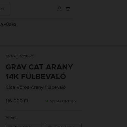
sés
RAFŰZÉS
GRAV-ER-220-RG
GRAV CAT ARANY
14K FÜLBEVALÓ
Cica Vörös Arany Fülbevaló
116 000 Ft
Szállítás: 1-3 nap
Anyag