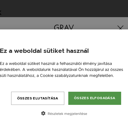
K
Ez a weboldal sütiket használ
Magyarország / HU
Ez a weboldal sütiket használ a felhasználói élmény javítása
érdekében. A weboldalunk használatával Ön hozzájárul az összes
Österreich / AT
süti használatához, a Cookie szabályzatunknak megfelelően.
England / EN
Bővebben
România / RO
ÖSSZES ELFOGADÁSA
ÖSSZES ELUTASÍTÁSA
Česká republika / CZ
Slovensko / SK
Részletek megjelenítése
Slovenija / SI