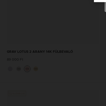
GRAV LOTUS 2 ARANY 14K FÜLBEVALÓ
89 000 Ft
14K
14K
14K
Új kollekció