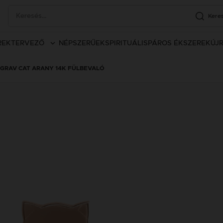
Kere
REK
TERVEZŐ
NÉPSZERŰEK
SPIRITUÁLIS
PÁROS ÉKSZEREK
ÚJ
GRAV CAT ARANY 14K FÜLBEVALÓ