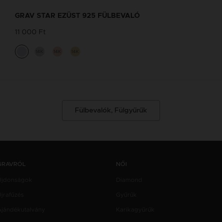
GRAV STAR EZÜST 925 FÜLBEVALÓ
11 000 Ft
14K
14K
14K
Fülbevalók, Fülgyűrűk
GRAVRÓL
NŐI
Újdonságok
Diamond
jrafűzés
Gyűrűk
Ajándékutalvány
Karikagyűrűk