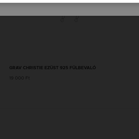
GRAV CHRISTIE EZÜST 925 FÜLBEVALÓ
19 000 Ft