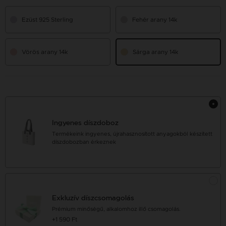
Ezüst 925 Sterling
Fehér arany 14k
Vörös arany 14k
Sárga arany 14k
Ingyenes díszdoboz
Termékeink ingyenes, újrahasznosított anyagokból készített
díszdobozban érkeznek
Exkluzív díszcsomagolás
Prémium minőségű, alkalomhoz illő csomagolás.
+1 590 Ft