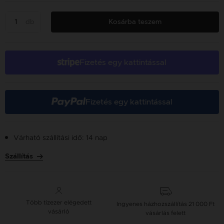
db
Kosárba teszem
Fizetés egy kattintással
Fizetés egy kattintással
Várható szállítási idő: 14 nap
Szállítás
Több tízezer elégedett
Ingyenes házhozszállítás
21 000 Ft
vásárló
vásárlás felett