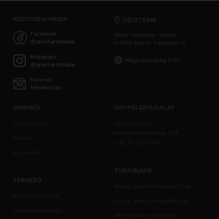
KÖZÖSSÉGI MÉDIA
ÜZLETEINK
Facebook
GRAV Handmade - Sopron
@gravhandmade
H-9400 Sopron, Várkerület 72.
Instagram
Magyarország / HU
@gravhandmade
Hírlevél
feliratkozás
GRAVRÓL
ÜGYFÉLSZOLGÁLAT
Újdonságok
info@grav.hu
minden hétköznap 9-16
Rólunk
+36 30 433 9374
Kapcsolat
TUDÁSBÁZIS
TERVEZŐ
Arany, amit nem tudtál róla
Karkötő tervező
Ezüst, amit nem tudtál róla
Nyaklánc tervező
Mit érdemes az ékszer