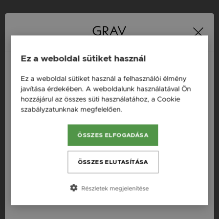
16 napos pénzvisszafizetési
Minden ékszer raktáron
garancia
Ez a weboldal sütiket használ
Termékleírás
Ez a weboldal sütiket használ a felhasználói élmény
Magyarország / HU
javítása érdekében. A weboldalunk használatával Ön
hozzájárul az összes süti használatához, a Cookie
Fazon: Cirkónia Féldrágakő Arany 14K Fülbevaló
Österreich / AT
szabályzatunknak megfelelően.
Bővebben
Készleten: Készleten
England / EN
Anyag: Sárga arany
ÖSSZES ELFOGADÁSA
România / RO
Finomság: 14K
Česká republika / CZ
Szín: Arany
ÖSSZES ELUTASÍTÁSA
Slovensko / SK
Kő típusa: Cirkónia
Részletek megjelenítése
Slovenija / SI
Készítés: Kézzel készített
Nem: Női