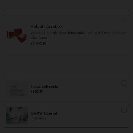
Valódi rózsabox
Válaszd élő örök rózsa dobozunkat, ami akár 3 évig tökéletes
dísz marad.
+3 990 Ft
Tisztítókendő
+990 Ft
GRAV Üzenet
ingyenes