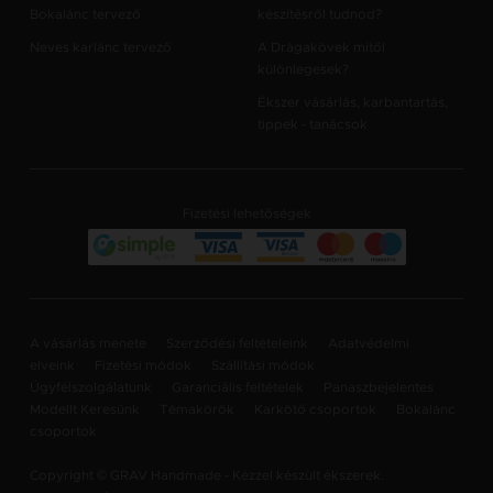
Bokalánc tervező
készítésről tudnod?
Neves karlánc tervező
A Drágakövek mitől
különlegesek?
Ékszer vásárlás, karbantartás,
tippek - tanácsok
Fizetési lehetőségek
A vásárlás menete
Szerződési feltételeink
Adatvédelmi
elveink
Fizetési módok
Szállítási módok
Ügyfélszolgálatunk
Garanciális feltételek
Panaszbejelentes
Modellt Keresünk
Témakörök
Karkötő csoportok
Bokalánc
csoportok
Copyright © GRAV Handmade - Kézzel készült ékszerek.