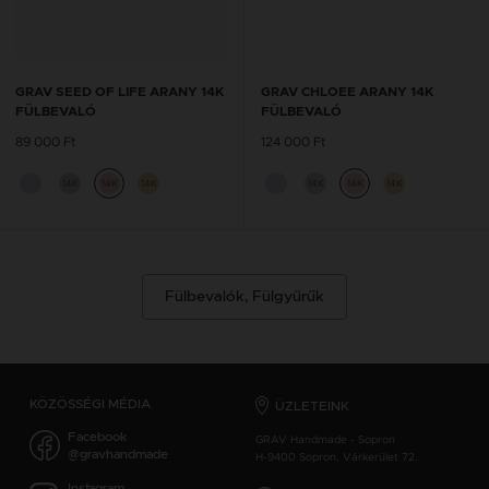
GRAV SEED OF LIFE ARANY 14K
GRAV CHLOEE ARANY 14K
FÜLBEVALÓ
FÜLBEVALÓ
89 000 Ft
124 000 Ft
14K
14K
14K
14K
14K
14K
Fülbevalók, Fülgyűrűk
KÖZÖSSÉGI MÉDIA
ÜZLETEINK
Facebook
GRAV Handmade - Sopron
@gravhandmade
H-9400 Sopron, Várkerület 72.
Instagram