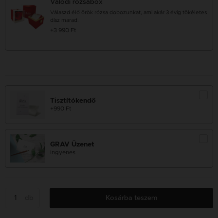
Valódi rózsabox
Válaszd élő örök rózsa dobozunkat, ami akár 3 évig tökéletes
dísz marad.
+3 990 Ft
Tisztítókendő
+990 Ft
GRAV Üzenet
ingyenes
db
Kosárba teszem