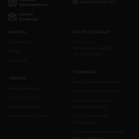
Magyarország / HU
@gravhandmade
Hírlevél
feliratkozás
GRAVRÓL
ÜGYFÉLSZOLGÁLAT
Újdonságok
info@grav.hu
minden hétköznap 9-16
Rólunk
+36 30 433 9374
Kapcsolat
TUDÁSBÁZIS
TERVEZŐ
Arany, amit nem tudtál róla
Karkötő tervező
Ezüst, amit nem tudtál róla
Nyaklánc tervező
Mit érdemes az ékszer
Bokalánc tervező
készítésről tudnod?
Neves karlánc tervező
A Drágakövek mitől
különlegesek?
Ékszer vásárlás, karbantartás,
tippek - tanácsok