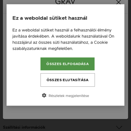
Ez a weboldal sütiket használ
Termékleírás
Ez a weboldal sütiket használ a felhasználói élmény
Magyarország / HU
Fazon: Igazgyöngy Vörös Arany 14K Fülgyűrű
javítása érdekében. A weboldalunk használatával Ön
hozzájárul az összes süti használatához, a Cookie
Österreich / AT
Készleten: Készleten
szabályzatunknak megfelelően.
Bővebben
Szállítás: Ingyenes
England / EN
Anyag: Vörös arany
ÖSSZES ELFOGADÁSA
România / RO
Finomság: 14 karát
Česká republika / CZ
ÖSSZES ELUTASÍTÁSA
Szín: Vörös arany
Slovensko / SK
Nem: Női
Részletek megjelenítése
Slovenija / SI
Fizetési információk
Szállítási információk