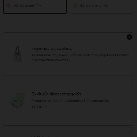
Vörös arany 14k
Sárga arany 14k
Ingyenes díszdoboz
Termékeink ingyenes, újrahasznosított anyagokból készített
díszdobozban érkeznek
Exkluzív díszcsomagolás
Prémium minőségű, alkalomhoz illő csomagolás.
+1 590 Ft