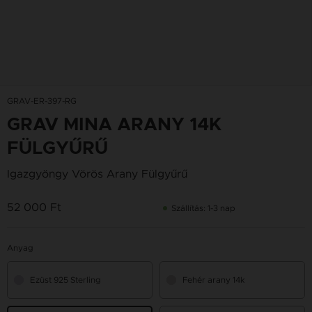
GRAV-ER-397-RG
GRAV MINA ARANY 14K
FÜLGYŰRŰ
Igazgyöngy Vörös Arany Fülgyűrű
52 000 Ft
Szállítás: 1-3 nap
Anyag
Ezüst 925 Sterling
Fehér arany 14k