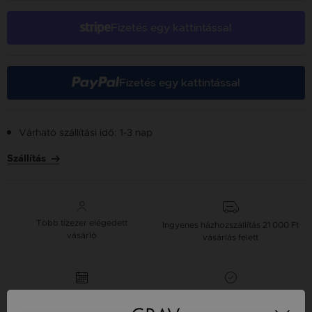
Fizetés egy kattintással
Fizetés egy kattintással
Várható szállítási idő: 1-3 nap
Szállítás
Több tízezer elégedett
Ingyenes házhozszállítás
21 000 Ft
vásárló
vásárlás felett
16 napos pénzvisszafizetési
Minden ékszer raktáron
garancia