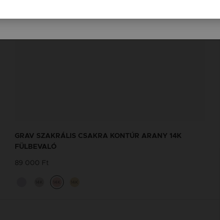
Slovenija / SI
GRAV SZAKRÁLIS CSAKRA KONTÚR ARANY 14K
FÜLBEVALÓ
89 000 Ft
14K
14K
14K