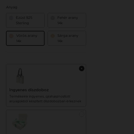
Anyag
Ezüst 925
Fehér arany
Sterling
14k
Vörös arany
Sárga arany
14k
14k
Ingyenes díszdoboz
Termékeink ingyenes, újrahasznosított
anyagokból készített díszdobozban érkeznek