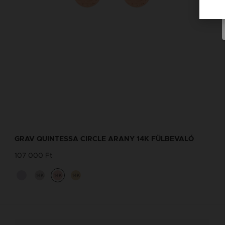
GRAV QUINTESSA CIRCLE ARANY 14K FÜLBEVALÓ
107 000 Ft
14K
14K
14K