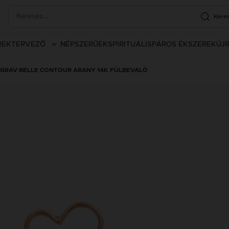
Kere
REK
TERVEZŐ
NÉPSZERŰEK
SPIRITUÁLIS
PÁROS ÉKSZEREK
ÚJ
GRAV BELLE CONTOUR ARANY 14K FÜLBEVALÓ