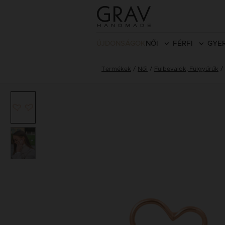
ÚJDONSÁGOK
NŐI
FÉRFI
GYE
Termékek
Női
Fülbevalók, Fülgyűrűk