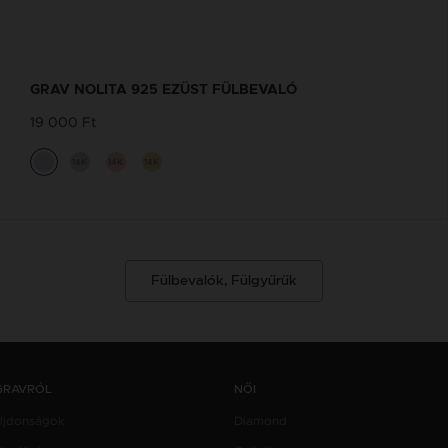
GRAV NOLITA 925 EZÜST FÜLBEVALÓ
19 000 Ft
14K
14K
14K
Fülbevalók, Fülgyűrűk
GRAVRÓL
NŐI
Újdonságok
Diamond