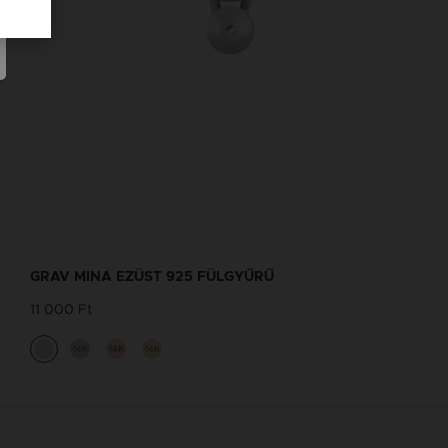
GRAV MINA EZÜST 925 FÜLGYŰRŰ
11 000 Ft
14K
14K
14K