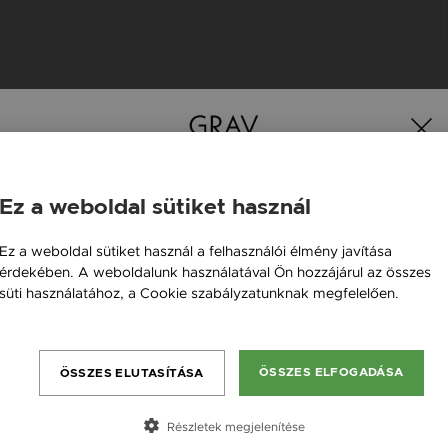
K
Ez a weboldal sütiket használ
Magyarország / HU
Ez a weboldal sütiket használ a felhasználói élmény javítása
érdekében. A weboldalunk használatával Ön hozzájárul az összes
Österreich / AT
süti használatához, a Cookie szabályzatunknak megfelelően.
England / EN
Bővebben
România / RO
ÖSSZES ELFOGADÁSA
ÖSSZES ELUTASÍTÁSA
Česká republika / CZ
Slovensko / SK
Részletek megjelenítése