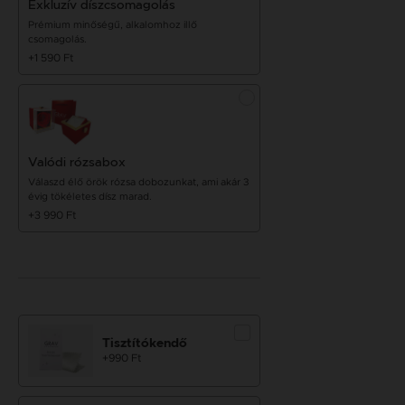
Exkluzív díszcsomagolás
Prémium minőségű, alkalomhoz illő
csomagolás.
+1 590 Ft
Valódi rózsabox
Válaszd élő örök rózsa dobozunkat, ami akár 3
évig tökéletes dísz marad.
+3 990 Ft
Tisztítókendő
+990 Ft