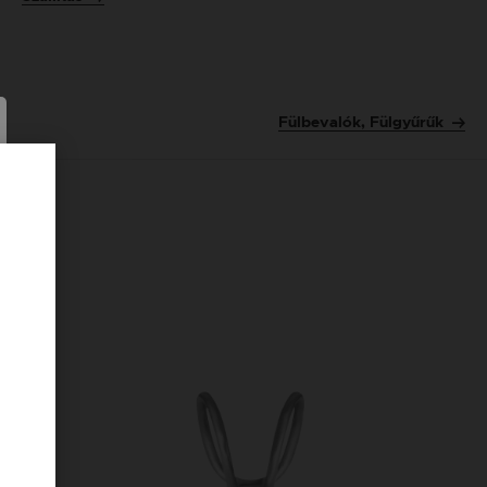
Fülbevalók, Fülgyűrűk