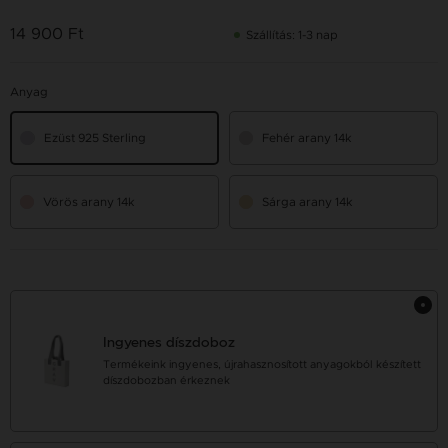
14 900 Ft
Szállítás: 1-3 nap
Anyag
Ezüst 925 Sterling
Fehér arany 14k
Vörös arany 14k
Sárga arany 14k
Ingyenes díszdoboz
Termékeink ingyenes, újrahasznosított anyagokból készített
díszdobozban érkeznek