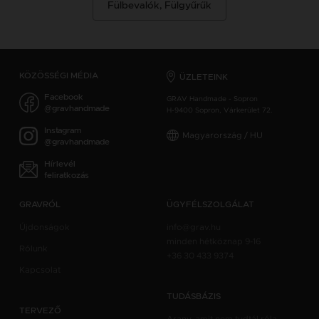
Fülbevalók, Fülgyűrűk
KÖZÖSSÉGI MÉDIA
ÜZLETEINK
Facebook
GRAV Handmade - Sopron
@gravhandmade
H-9400 Sopron, Várkerület 72.
Instagram
Magyarország / HU
@gravhandmade
Hírlevél
feliratkozás
GRAVRÓL
ÜGYFÉLSZOLGÁLAT
Újdonságok
info@grav.hu
minden hétköznap 9-16
Rólunk
+36 30 433 9374
Kapcsolat
TUDÁSBÁZIS
TERVEZŐ