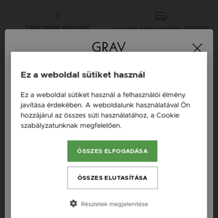
Több tízezer elégedett
Ingyenes házhozszállítás
21 000 Ft
vásárló
vásárlás felett
Ez a weboldal sütiket használ
16 napos pénzvisszafizetési
Minden ékszer raktáron
garancia
Ez a weboldal sütiket használ a felhasználói élmény
Magyarország / HU
javítása érdekében. A weboldalunk használatával Ön
hozzájárul az összes süti használatához, a Cookie
Österreich / AT
Termékleírás
szabályzatunknak megfelelően.
Bővebben
England / EN
Fazon: Kör Ezüst 925 Fülbevaló
ÖSSZES ELFOGADÁSA
România / RO
Készleten: Készleten
Česká republika / CZ
ÖSSZES ELUTASÍTÁSA
Szállítás: Ingyenes
Slovensko / SK
Anyag: Ezüst
Részletek megjelenítése
Slovenija / SI
Finomság: 925