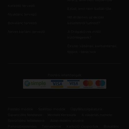
Arany, amit nem tudtál róla
Karkötő tervező
Ezüst, amit nem tudtál róla
Nyaklánc tervező
Mit érdemes az ékszer
Bokalánc tervező
készítésről tudnod?
Neves karlánc tervező
A Drágakövek mitől
különlegesek?
Ékszer vásárlás, karbantartás,
tippek - tanácsok
Fizetési lehetőségek
Fizetési módok
Szállítási módok
Ügyfélszolgálatunk
Garanciális feltételek
Modellt Keresünk
A vásárlás menete
Szerződési feltételeink
Adatvédelmi elveink
Panaszbejelentes
Témakörök
Karkötő csoportok
Bokalánc