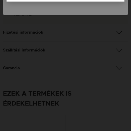
Szín: Ezüst
Nem: Női
Fizetési információk
Szállítási információk
Garancia
EZEK A TERMÉKEK IS
ÉRDEKELHETNEK