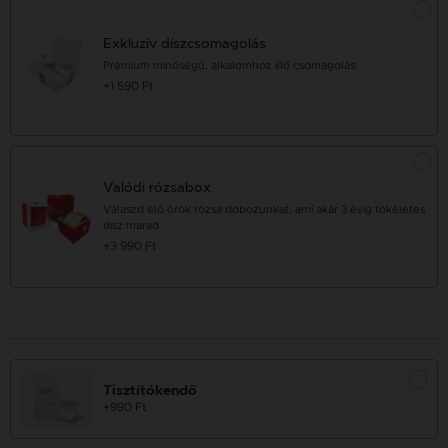
Exkluzív díszcsomagolás
Prémium minőségű, alkalomhoz illő csomagolás.
+1 590 Ft
Valódi rózsabox
Válaszd élő örök rózsa dobozunkat, ami akár 3 évig tökéletes
dísz marad.
+3 990 Ft
Tisztítókendő
+990 Ft