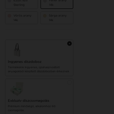
Ezüst 925
Fehér arany
Sterling
14k
Vörös arany
Sárga arany
14k
14k
Ingyenes díszdoboz
Termékeink ingyenes, újrahasznosított
anyagokból készített díszdobozban érkeznek
Exkluzív díszcsomagolás
Prémium minőségű, alkalomhoz illő
csomagolás.