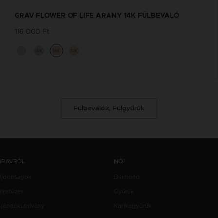
GRAV FLOWER OF LIFE ARANY 14K FÜLBEVALÓ
116 000 Ft
14K
14K
14K
Fülbevalók, Fülgyűrűk
GRAVRÓL
NŐI
Újdonságok
Diamond
jrafűzés
Gyűrűk
Ajándékutalvány
Karikagyűrűk