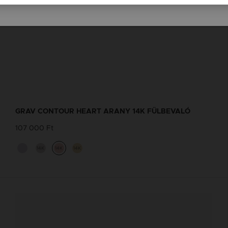
GRAV CONTOUR HEART ARANY 14K FÜLBEVALÓ
107 000 Ft
14K
14K
14K