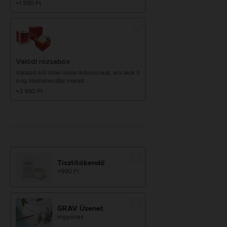
+1 590 Ft
Valódi rózsabox
Válaszd élő örök rózsa dobozunkat, ami akár 3
évig tökéletes dísz marad.
+3 990 Ft
Tisztítókendő
+990 Ft
GRAV Üzenet
ingyenes