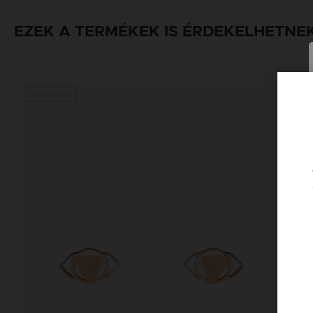
EZEK A TERMÉKEK IS ÉRDEKELHETNE
Új kollekció