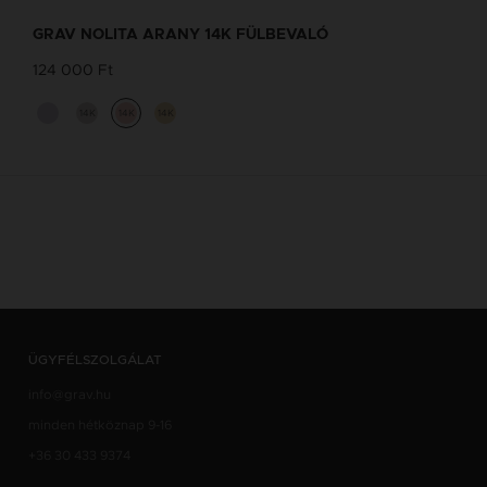
GRAV NOLITA ARANY 14K FÜLBEVALÓ
124 000 Ft
14K
14K
14K
ÜGYFÉLSZOLGÁLAT
info@grav.hu
minden hétköznap 9-16
+36 30 433 9374