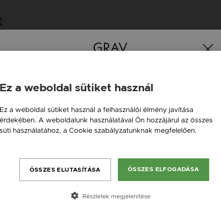
K
Ez a weboldal sütiket használ
Magyarország / HU
Ez a weboldal sütiket használ a felhasználói élmény javítása
érdekében. A weboldalunk használatával Ön hozzájárul az összes
Österreich / AT
süti használatához, a Cookie szabályzatunknak megfelelően.
England / EN
Bővebben
România / RO
ÖSSZES ELFOGADÁSA
ÖSSZES ELUTASÍTÁSA
Česká republika / CZ
Slovensko / SK
Részletek megjelenítése
Slovenija / SI