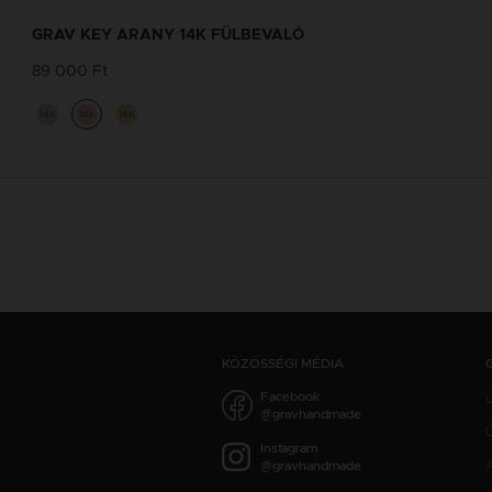
GRAV KEY ARANY 14K FÜLBEVALÓ
89 000 Ft
14K
14K
14K
KÖZÖSSÉGI MÉDIA
Facebook
@gravhandmade
Ú
Instagram
@gravhandmade