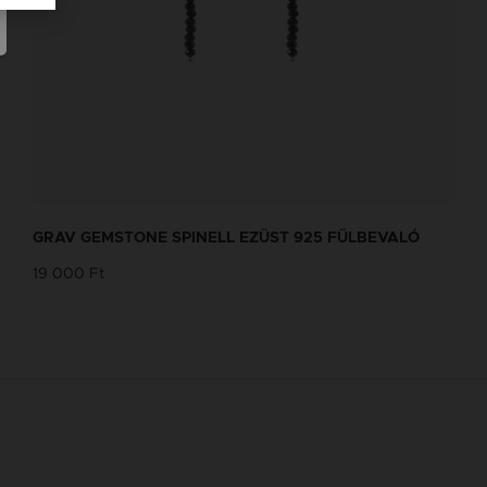
GRAV GEMSTONE SPINELL EZÜST 925 FÜLBEVALÓ
19 000 Ft