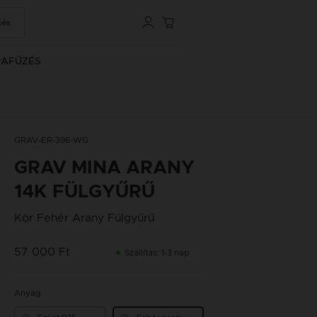
sés
RAFŰZÉS
GRAV-ER-396-WG
GRAV MINA ARANY
14K FÜLGYŰRŰ
Kör Fehér Arany Fülgyűrű
57 000 Ft
Szállítás: 1-3 nap
Anyag