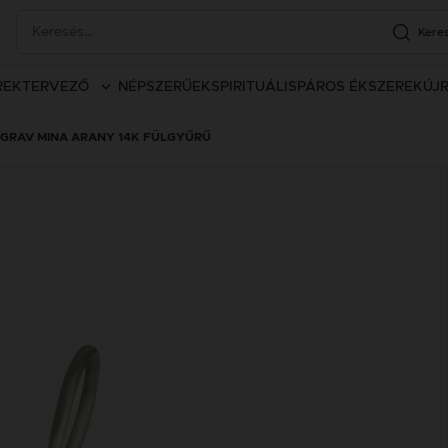
Kere
REK
TERVEZŐ
NÉPSZERŰEK
SPIRITUÁLIS
PÁROS ÉKSZEREK
ÚJ
GRAV MINA ARANY 14K FÜLGYŰRŰ