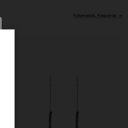
Fülbevalók, Fülgyűrűk