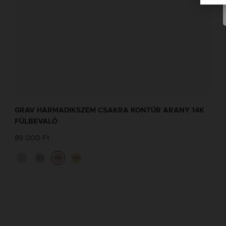
GRAV HARMADIKSZEM CSAKRA KONTÚR ARANY 14K
FÜLBEVALÓ
89 000 Ft
14K
14K
14K