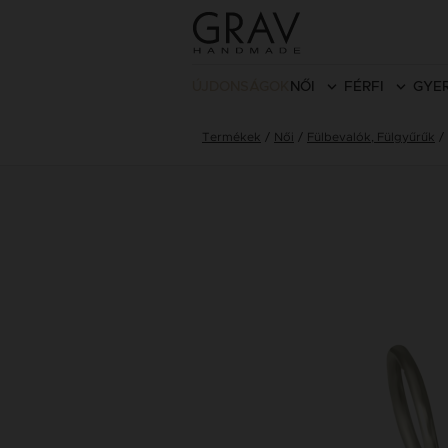
ÚJDONSÁGOK
NŐI
FÉRFI
GYE
Termékek
Női
Fülbevalók, Fülgyűrűk