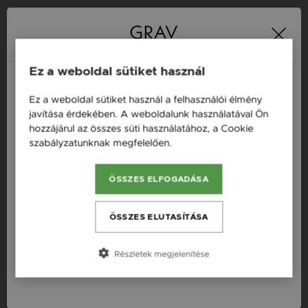
16 napos pénzvisszafizetési
Minden ékszer raktáron
garancia
Ez a weboldal sütiket használ
Ez a weboldal sütiket használ a felhasználói élmény
Termékleírás
Magyarország / HU
javítása érdekében. A weboldalunk használatával Ön
hozzájárul az összes süti használatához, a Cookie
Österreich / AT
Fazon: Kör Arany 14K Fülbevaló
szabályzatunknak megfelelően.
Bővebben
England / EN
Készleten: Készleten
ÖSSZES ELFOGADÁSA
România / RO
Szállítás: Ingyenes
Anyag: Sárga arany
Česká republika / CZ
ÖSSZES ELUTASÍTÁSA
Finomság: 14 karát
Slovensko / SK
Szín: Arany
Részletek megjelenítése
Slovenija / SI
Nem: Női