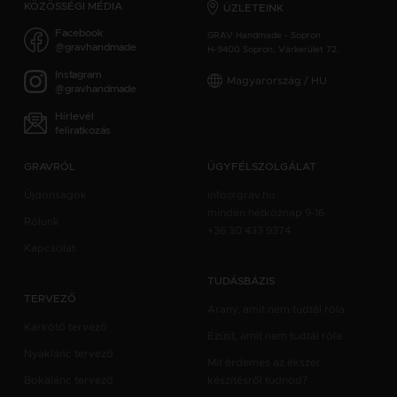
KÖZÖSSÉGI MÉDIA
ÜZLETEINK
Facebook
GRAV Handmade - Sopron
@gravhandmade
H-9400 Sopron, Várkerület 72.
Instagram
Magyarország / HU
@gravhandmade
Hírlevél
feliratkozás
GRAVRÓL
ÜGYFÉLSZOLGÁLAT
Újdonságok
info@grav.hu
minden hétköznap 9-16
Rólunk
+36 30 433 9374
Kapcsolat
TUDÁSBÁZIS
TERVEZŐ
Arany, amit nem tudtál róla
Karkötő tervező
Ezüst, amit nem tudtál róla
Nyaklánc tervező
Mit érdemes az ékszer
Bokalánc tervező
készítésről tudnod?