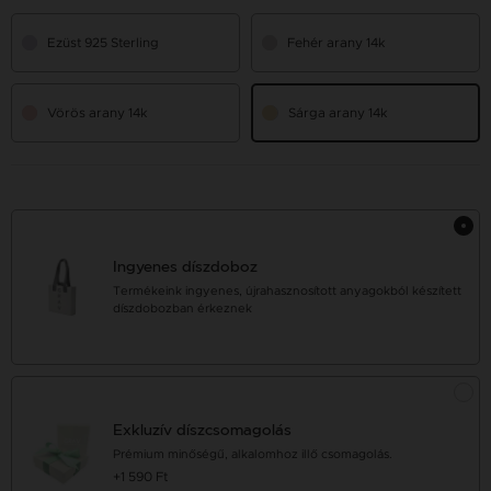
Ezüst 925 Sterling
Fehér arany 14k
Vörös arany 14k
Sárga arany 14k
Ingyenes díszdoboz
Termékeink ingyenes, újrahasznosított anyagokból készített
díszdobozban érkeznek
Exkluzív díszcsomagolás
Prémium minőségű, alkalomhoz illő csomagolás.
+1 590 Ft