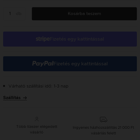
db
Kosárba teszem
Fizetés egy kattintással
Fizetés egy kattintással
Várható szállítási idő: 1-3 nap
Szállítás
Több tízezer elégedett
Ingyenes házhozszállítás
21 000 Ft
vásárló
vásárlás felett