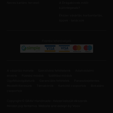
Neves karlánc tervező
A Drágakövek mitől
különlegesek?
Ékszer vásárlás, karbantartás,
tippek - tanácsok
Fizetési lehetőségek
A vásárlás menete
Szerződési feltételeink
Adatvédelmi
elveink
Fizetési módok
Szállítási módok
Ügyfélszolgálatunk
Garanciális feltételek
Panaszbejelentes
Modellt Keresünk
Témakörök
Karkötő csoportok
Bokalánc
csoportok
Copyright © GRAV Handmade - Kézzel készült ékszerek.
Minden jog fentartva. Website and design by
Voov