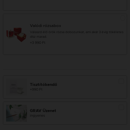
Valódi rózsabox
Válaszd élő örök rózsa dobozunkat, ami akár 3 évig tökéletes
dísz marad.
+3 990 Ft
Tisztítókendő
+990 Ft
GRAV Üzenet
ingyenes