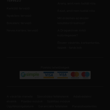
TERVEZŐ
Arany, amit nem tudtál róla
Karkötő tervező
Ezüst, amit nem tudtál róla
Nyaklánc tervező
Mit érdemes az ékszer
Bokalánc tervező
készítésről tudnod?
Neves karlánc tervező
A Drágakövek mitől
különlegesek?
Ékszer vásárlás, karbantartás,
tippek - tanácsok
Fizetési lehetőségek
A vásárlás menete
Szerződési feltételeink
Adatvédelmi
elveink
Fizetési módok
Szállítási módok
Ügyfélszolgálatunk
Garanciális feltételek
Panaszbejelentes