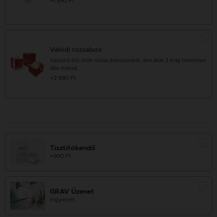
+1 590 Ft
Valódi rózsabox
Válaszd élő örök rózsa dobozunkat, ami akár 3 évig tökéletes
dísz marad.
+3 990 Ft
Tisztítókendő
+990 Ft
GRAV Üzenet
ingyenes