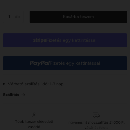
db
Kosárba teszem
Fizetés egy kattintással
Fizetés egy kattintással
Várható szállítási idő: 1-3 nap
Szállítás
Több tízezer elégedett
Ingyenes házhozszállítás
21 000 Ft
vásárló
vásárlás felett