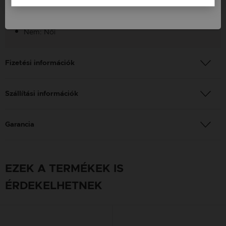
Szín: Vörös arany
Nem: Női
Fizetési információk
Szállítási információk
Garancia
EZEK A TERMÉKEK IS
ÉRDEKELHETNEK