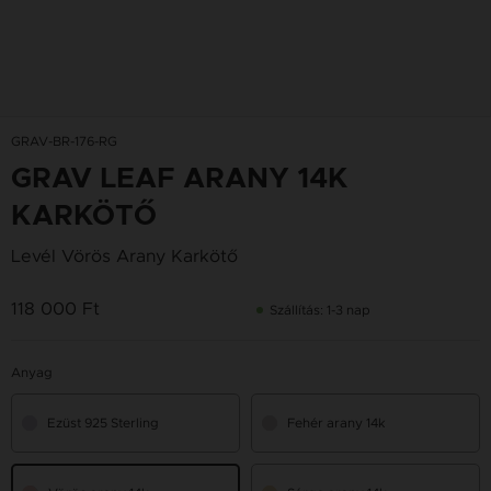
GRAV-BR-176-RG
GRAV LEAF ARANY 14K
KARKÖTŐ
Levél Vörös Arany Karkötő
118 000 Ft
Szállítás: 1-3 nap
Anyag
Ezüst 925 Sterling
Fehér arany 14k