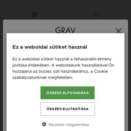
16 napos pénzvisszafizetési
Minden ékszer raktáron
garancia
Tervezd meg a stílusodhoz illő GRAV karkötőt a
Ez a weboldal sütiket használ
GRAV karkötő tervezővel.
Fonalas Karkötők
Ez a weboldal sütiket használ a felhasználói élmény
Magyarország / HU
javítása érdekében. A weboldalunk használatával Ön
hozzájárul az összes süti használatához, a Cookie
Österreich / AT
Termékleírás
szabályzatunknak megfelelően.
Bővebben
England / EN
Fazon: Levél Vörös Arany 14K Karkötő
ÖSSZES ELFOGADÁSA
România / RO
Készleten: Készleten
Česká republika / CZ
ÖSSZES ELUTASÍTÁSA
Szállítás: Ingyenes
Slovensko / SK
Anyag: Vörös arany
Részletek megjelenítése
Slovenija / SI
Finomság: 14 karát