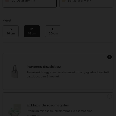
Vörös arany 14k
Sárga arany 14k
Méret
S
M
L
16 cm
18 cm
20 cm
Ingyenes díszdoboz
Termékeink ingyenes, újrahasznosított anyagokból készített
díszdobozban érkeznek
Exkluzív díszcsomagolás
Prémium minőségű, alkalomhoz illő csomagolás.