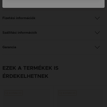
Nem: Férfi
Fizetési információk
Szállítási információk
Garancia
EZEK A TERMÉKEK IS
ÉRDEKELHETNEK
Új kollekció
Új kollekció