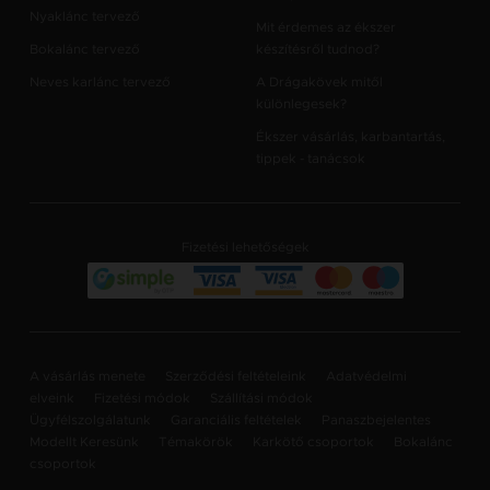
Nyaklánc tervező
Mit érdemes az ékszer
Bokalánc tervező
készítésről tudnod?
Neves karlánc tervező
A Drágakövek mitől
különlegesek?
Ékszer vásárlás, karbantartás,
tippek - tanácsok
Fizetési lehetőségek
A vásárlás menete
Szerződési feltételeink
Adatvédelmi
elveink
Fizetési módok
Szállítási módok
Ügyfélszolgálatunk
Garanciális feltételek
Panaszbejelentes
Modellt Keresünk
Témakörök
Karkötő csoportok
Bokalánc
csoportok