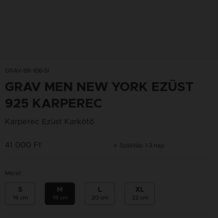
GRAV-BR-106-SI
GRAV MEN NEW YORK EZÜST
925 KARPEREC
Karperec Ezüst Karkötő
41 000 Ft
Szállítás: 1-3 nap
Méret
S
M
L
XL
16 cm
18 cm
20 cm
22 cm