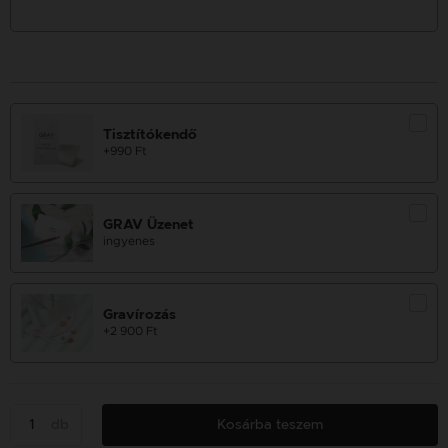
Tisztítókendő
+990 Ft
GRAV Üzenet
ingyenes
Gravírozás
+2 900 Ft
db
Kosárba teszem