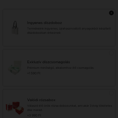
Ingyenes díszdoboz
Termékeink ingyenes, újrahasznosított anyagokból készített
díszdobozban érkeznek
Exkluzív díszcsomagolás
Prémium minőségű, alkalomhoz illő csomagolás.
+1 590 Ft
Valódi rózsabox
Válaszd élő örök rózsa dobozunkat, ami akár 3 évig tökéletes
dísz marad.
+3 990 Ft