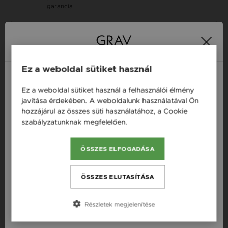
garancia
Tervezd meg a stílusodhoz illő GRAV karkötőt a
GRAV karkötő tervezővel.
Fonalas Karkötők
Ez a weboldal sütiket használ
Ez a weboldal sütiket használ a felhasználói élmény
Termékleírás
Magyarország / HU
javítása érdekében. A weboldalunk használatával Ön
hozzájárul az összes süti használatához, a Cookie
Österreich / AT
Fazon: Karperec Ezüst 925 Karkötő
szabályzatunknak megfelelően.
Bővebben
England / EN
Készleten: Készleten
ÖSSZES ELFOGADÁSA
România / RO
Szállítás: Ingyenes
Anyag: Ezüst
Česká republika / CZ
ÖSSZES ELUTASÍTÁSA
Finomság: 925
Slovensko / SK
Szín: Ezüst
Részletek megjelenítése
Slovenija / SI
Készítés: Tömör ezüst