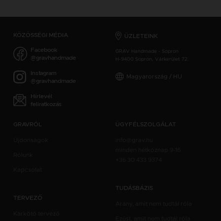
KÖZÖSSÉGI MÉDIA
ÜZLETEINK
Facebook
GRAV Handmade - Sopron
@gravhandmade
H-9400 Sopron, Várkerület 72.
Instagram
Magyarország / HU
@gravhandmade
Hírlevél
feliratkozás
GRAVRÓL
ÜGYFÉLSZOLGÁLAT
Újdonságok
info@grav.hu
minden hétköznap 9-16
Rólunk
+36 30 433 9374
Kapcsolat
TUDÁSBÁZIS
TERVEZŐ
Arany, amit nem tudtál róla
Karkötő tervező
Ezüst, amit nem tudtál róla