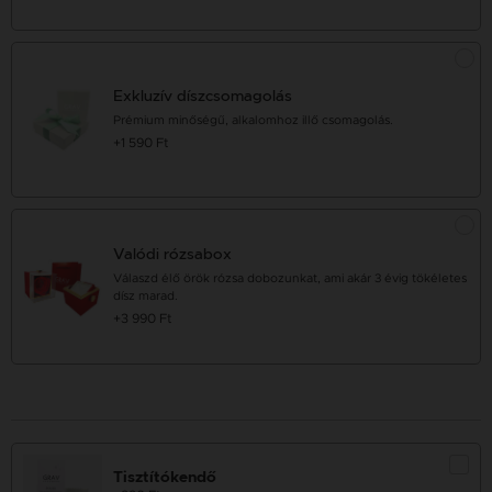
Exkluzív díszcsomagolás
Prémium minőségű, alkalomhoz illő csomagolás.
+1 590 Ft
Valódi rózsabox
Válaszd élő örök rózsa dobozunkat, ami akár 3 évig tökéletes
dísz marad.
+3 990 Ft
Tisztítókendő