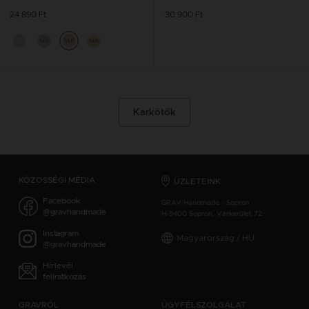
24 890 Ft
30 900 Ft
14K
14K
14K
Karkötők
KÖZÖSSÉGI MÉDIA
ÜZLETEINK
Facebook
GRAV Handmade - Sopron
@gravhandmade
H-9400 Sopron, Várkerület 72.
Instagram
Magyarország / HU
@gravhandmade
Hírlevél
feliratkozás
GRAVRÓL
ÜGYFÉLSZOLGÁLAT