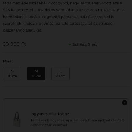
tartalmaz édesvízi fehér gyöngyből, nagy sárga aranyozott ezüst
925 karabinerrel – tökéletes szimbóluma az összetartozásnak és a
harmóniának! Ideális kiegészítő pároknak, akik ékszerekkel is
szeretnék kifejezni egymáshoz való tartozásukat és stílusbéli
összehangoltságukat.
30 900 Ft
Szállítás: 3 nap
Méret
S
M
L
16 cm
18 cm
20 cm
Ingyenes díszdoboz
Termékeink ingyenes, újrahasznosított anyagokból készített
díszdobozban érkeznek