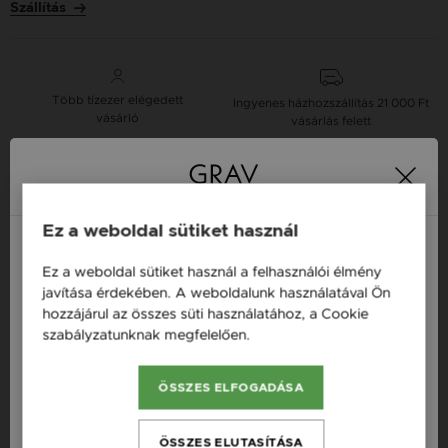
Szállítás
Több tízezer elégedett
Ingyenes házhozszállítás
21 000 Ft
vásárló
vásárlás felett
16 napos pénzvisszafizetési
Minden ékszer raktáron
garancia
Ez a weboldal sütiket használ
Ez a weboldal sütiket használ a felhasználói élmény
Tervezd meg a stílusodhoz illő GRAV karkötőt a
Magyarország / HU
javítása érdekében. A weboldalunk használatával Ön
GRAV karkötő tervezővel.
hozzájárul az összes süti használatához, a Cookie
Fonalas Karkötők
Österreich / AT
szabályzatunknak megfelelően.
Bővebben
England / EN
ÖSSZES ELFOGADÁSA
Termékleírás
România / RO
Česká republika / CZ
ÖSSZES ELUTASÍTÁSA