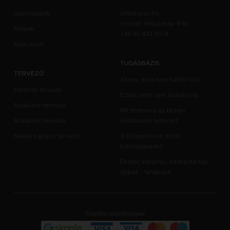
Újdonságok
info@grav.hu
minden hétköznap 9-16
Rólunk
+36 30 433 9374
Kapcsolat
TUDÁSBÁZIS
TERVEZŐ
Arany, amit nem tudtál róla
Karkötő tervező
Ezüst, amit nem tudtál róla
Nyaklánc tervező
Mit érdemes az ékszer
Bokalánc tervező
készítésről tudnod?
Neves karlánc tervező
A Drágakövek mitől
különlegesek?
Ékszer vásárlás, karbantartás,
tippek - tanácsok
Fizetési lehetőségek