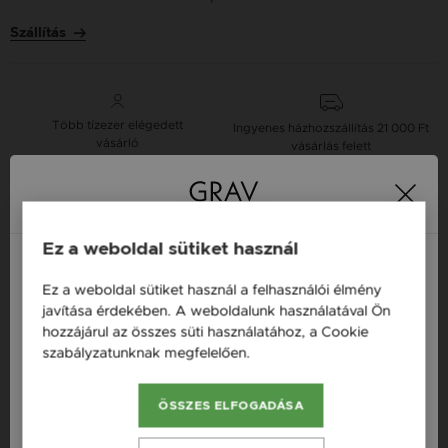
Szállítás
Több tízezer elégedett
Ingyenes házhozszállítás
21 000 Ft
vásárló
vásárlás felett
16 napos pénzvisszafizetési
Minden ékszer raktáron
garancia
Ez a weboldal sütiket használ
Ez a weboldal sütiket használ a felhasználói élmény
Tervezd meg a stílusodhoz illő GRAV karkötőt a
Magyarország / HU
javítása érdekében. A weboldalunk használatával Ön
GRAV karkötő tervezővel.
hozzájárul az összes süti használatához, a Cookie
Österreich / AT
Fonalas Karkötők
szabályzatunknak megfelelően.
Bővebben
England / EN
ÖSSZES ELFOGADÁSA
România / RO
Termékleírás