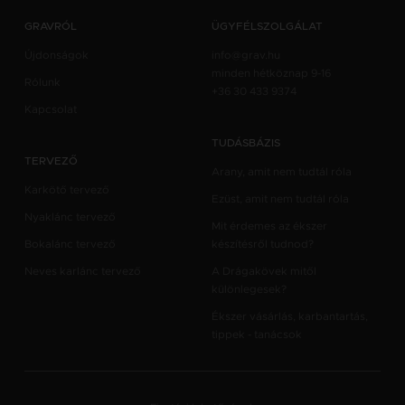
GRAVRÓL
ÜGYFÉLSZOLGÁLAT
Újdonságok
info@grav.hu
minden hétköznap 9-16
Rólunk
+36 30 433 9374
Kapcsolat
TUDÁSBÁZIS
TERVEZŐ
Arany, amit nem tudtál róla
Karkötő tervező
Ezüst, amit nem tudtál róla
Nyaklánc tervező
Mit érdemes az ékszer
Bokalánc tervező
készítésről tudnod?
Neves karlánc tervező
A Drágakövek mitől
különlegesek?
Ékszer vásárlás, karbantartás,
tippek - tanácsok