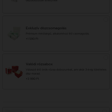
díszdobozban érkeznek
Exkluzív díszcsomagolás
Prémium minőségű, alkalomhoz illő csomagolás.
+1 590 Ft
Valódi rózsabox
Válaszd élő örök rózsa dobozunkat, ami akár 3 évig tökéletes
dísz marad.
+3 990 Ft