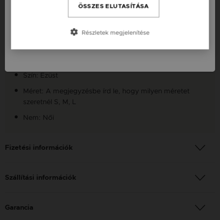
Česká republika / CZ
ÖSSZES ELUTASÍTÁSA
Fazon: Nagy Kontúr Kör Ezüst 925 Karkötő
Slovensko / SK
Készleten: Készleten
Részletek megjelenítése
Slovenija / SI
Anyag: Ezüst
Finomság: 925/1000
Szín: Ezüst
Méret: A megjegyzésbe írd le, hogy milyen méretet
szeretnél S, M, L
Nem: Női
Fizetési információk
Szállítási információk
Garancia