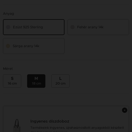
Anyag
Ezüst 925 Sterling
Fehér arany 14k
Sárga arany 14k
Méret
S
M
L
16 cm
18 cm
20 cm
Ingyenes díszdoboz
Termékeink ingyenes, újrahasznosított anyagokból készített