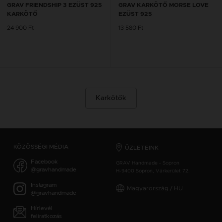
GRAV FRIENDSHIP 3 EZÜST 925
GRAV KARKÖTŐ MORSE LOVE
KARKÖTŐ
EZÜST 925
24 900 Ft
13 580 Ft
Karkötők
KÖZÖSSÉGI MÉDIA
ÜZLETEINK
Facebook
GRAV Handmade - Sopron
@gravhandmade
H-9400 Sopron, Várkerület 72.
Instagram
Magyarország / HU
@gravhandmade
Hírlevél
feliratkozás