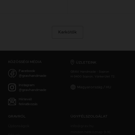
Karkötők
KÖZÖSSÉGI MÉDIA
ÜZLETEINK
Facebook
GRAV Handmade - Sopron
@gravhandmade
H-9400 Sopron, Várkerület 72.
Instagram
Magyarország / HU
@gravhandmade
Hírlevél
feliratkozás
GRAVRÓL
ÜGYFÉLSZOLGÁLAT
Újdonságok
info@grav.hu
minden hétköznap 9-16