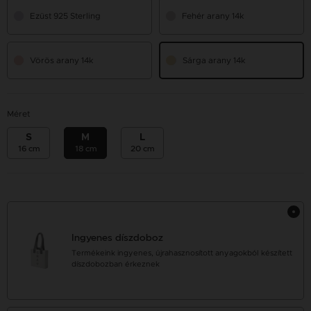
Ezüst 925 Sterling
Fehér arany 14k
Vörös arany 14k
Sárga arany 14k
Méret
S
M
L
16 cm
18 cm
20 cm
Ingyenes díszdoboz
Termékeink ingyenes, újrahasznosított anyagokból készített
díszdobozban érkeznek