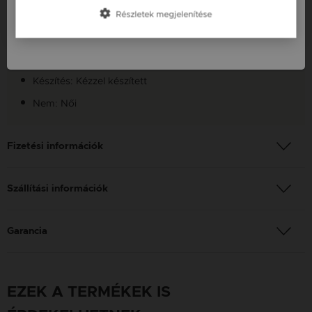
Anyag: Sárga arany
Részletek megjelenítése
Slovenija / SI
Finomság: 14K
Szín: Arany
Készítés: Kézzel készített
Nem: Női
Fizetési információk
Szállítási információk
Garancia
EZEK A TERMÉKEK IS