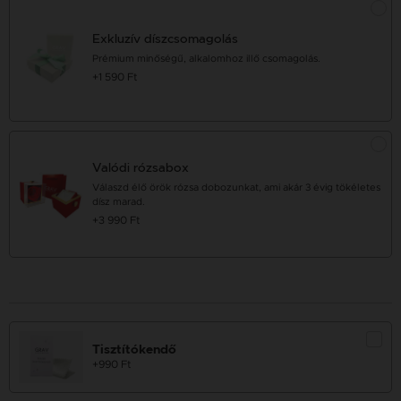
Exkluzív díszcsomagolás
Prémium minőségű, alkalomhoz illő csomagolás.
+1 590 Ft
Valódi rózsabox
Válaszd élő örök rózsa dobozunkat, ami akár 3 évig tökéletes
dísz marad.
+3 990 Ft
Tisztítókendő
+990 Ft