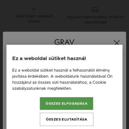
Több tízezer elégedett
Ingyenes házhozszállítás
21 000 Ft
vásárló
vásárlás felett
16 napos pénzvisszafizetési
Minden ékszer raktáron
garancia
Ez a weboldal sütiket használ
Tervezd meg a stílusodhoz illő GRAV karkötőt a
Ez a weboldal sütiket használ a felhasználói élmény
GRAV karkötő tervezővel.
Magyarország / HU
javítása érdekében. A weboldalunk használatával Ön
Fonalas Karkötők
hozzájárul az összes süti használatához, a Cookie
Österreich / AT
szabályzatunknak megfelelően.
Bővebben
England / EN
Termékleírás
ÖSSZES ELFOGADÁSA
România / RO
Fazon: Kör Arany 14K Karkötő
Česká republika / CZ
ÖSSZES ELUTASÍTÁSA
Készleten: Készleten
Slovensko / SK