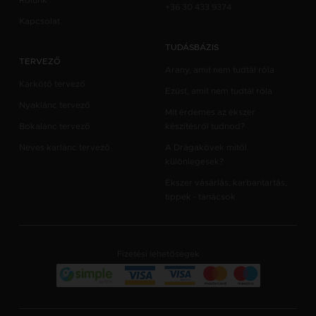
Rólunk
+36 30 433 9374
Kapcsolat
TUDÁSBÁZIS
TERVEZŐ
Arany, amit nem tudtál róla
Karkötő tervező
Ezüst, amit nem tudtál róla
Nyaklánc tervező
Mit érdemes az ékszer
Bokalánc tervező
készítésről tudnod?
Neves karlánc tervező
A Drágakövek mitől
különlegesek?
Ékszer vásárlás, karbantartás,
tippek - tanácsok
Fizetési lehetőségek