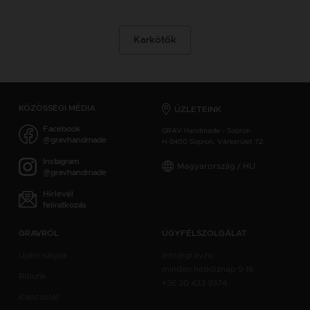
Karkötők
KÖZÖSSÉGI MÉDIA
ÜZLETEINK
Facebook
GRAV Handmade - Sopron
@gravhandmade
H-9400 Sopron, Várkerület 72.
Instagram
Magyarország / HU
@gravhandmade
Hírlevél
feliratkozás
GRAVRÓL
ÜGYFÉLSZOLGÁLAT
Újdonságok
info@grav.hu
minden hétköznap 9-16
Rólunk
+36 30 433 9374
Kapcsolat