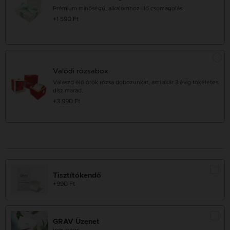
Prémium minőségű, alkalomhoz illő csomagolás.
+1 590 Ft
Valódi rózsabox
Válaszd élő örök rózsa dobozunkat, ami akár 3 évig tökéletes
dísz marad.
+3 990 Ft
Tisztítókendő
+990 Ft
GRAV Üzenet