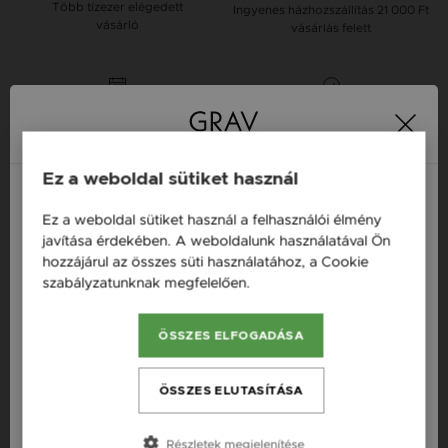
Több tízezer elégedett
Ingyenes házhozszállítás
21 000 Ft
vásárló
vásárlás felett
16 napos pénzvisszafizetési
Minden ékszer raktáron
garancia
Ez a weboldal sütiket használ
Tervezd meg a stílusodhoz illő GRAV karkötőt a
GRAV karkötő tervezővel.
Ez a weboldal sütiket használ a felhasználói élmény
Fonalas Karkötők
Magyarország / HU
javítása érdekében. A weboldalunk használatával Ön
hozzájárul az összes süti használatához, a Cookie
Österreich / AT
szabályzatunknak megfelelően.
Bővebben
Termékleírás
England / EN
ÖSSZES ELFOGADÁSA
România / RO
Fazon: Onix Lávakő Ásvány Ezüst 925 Karkötő
Česká republika / CZ
Szállítás: Ingyenes
ÖSSZES ELUTASÍTÁSA
Slovensko / SK
Készleten: Készleten
Részletek megjelenítése