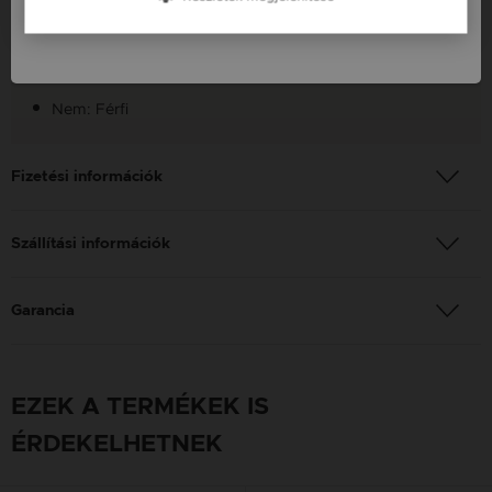
Anyag: Ezüst, Ónix, Lávakő
Slovenija / SI
Finomság: 925
Szín: Ezüst
Nem: Férfi
Fizetési információk
Szállítási információk
Garancia
EZEK A TERMÉKEK IS
ÉRDEKELHETNEK