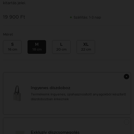
kitartás jelei.
19 900 Ft
Szállítás: 1-3 nap
Méret
S
M
L
XL
16 cm
18 cm
20 cm
22 cm
Ingyenes díszdoboz
Termékeink ingyenes, újrahasznosított anyagokból készített
díszdobozban érkeznek
Exkluzív díszcsomagolás