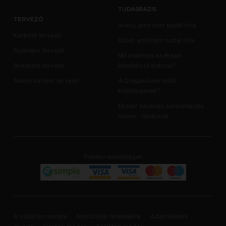
TUDÁSBÁZIS
TERVEZŐ
Arany, amit nem tudtál róla
Karkötő tervező
Ezüst, amit nem tudtál róla
Nyaklánc tervező
Mit érdemes az ékszer
Bokalánc tervező
készítésről tudnod?
Neves karlánc tervező
A Drágakövek mitől
különlegesek?
Ékszer vásárlás, karbantartás,
tippek - tanácsok
Fizetési lehetőségek
A vásárlás menete
Szerződési feltételeink
Adatvédelmi