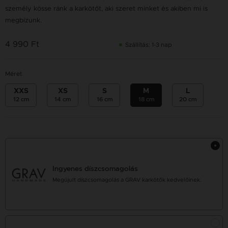
személy kösse ránk a karkötőt, aki szeret minket és akiben mi is
megbízunk.
4 990 Ft
Szállítás: 1-3 nap
Méret
XXS
XS
S
M
L
12 cm
14 cm
16 cm
18 cm
20 cm
Ingyenes díszcsomagolás
Megújult díszcsomagolás a GRAV karkötők kedvelőinek.