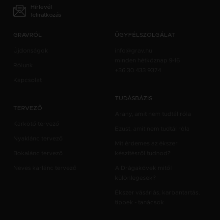
Hírlevél
feliratkozás
GRAVRÓL
ÜGYFÉLSZOLGÁLAT
Újdonságok
info@grav.hu
minden hétköznap 9-16
Rólunk
+36 30 433 9374
Kapcsolat
TUDÁSBÁZIS
TERVEZŐ
Arany, amit nem tudtál róla
Karkötő tervező
Ezüst, amit nem tudtál róla
Nyaklánc tervező
Mit érdemes az ékszer
Bokalánc tervező
készítésről tudnod?
Neves karlánc tervező
A Drágakövek mitől
különlegesek?
Ékszer vásárlás, karbantartás,
tippek - tanácsok