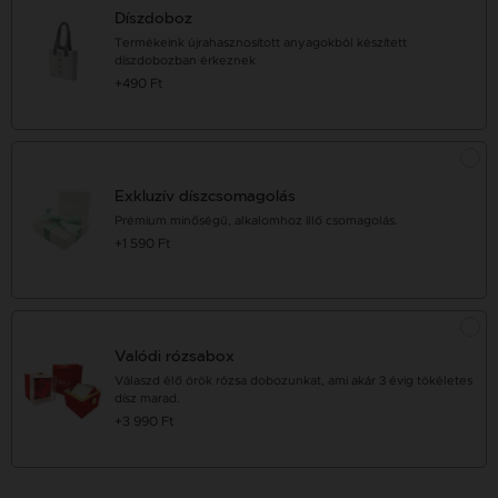
Díszdoboz
Termékeink újrahasznosított anyagokból készített
díszdobozban érkeznek
+490 Ft
Exkluzív díszcsomagolás
Prémium minőségű, alkalomhoz illő csomagolás.
+1 590 Ft
Valódi rózsabox
Válaszd élő örök rózsa dobozunkat, ami akár 3 évig tökéletes
dísz marad.
+3 990 Ft