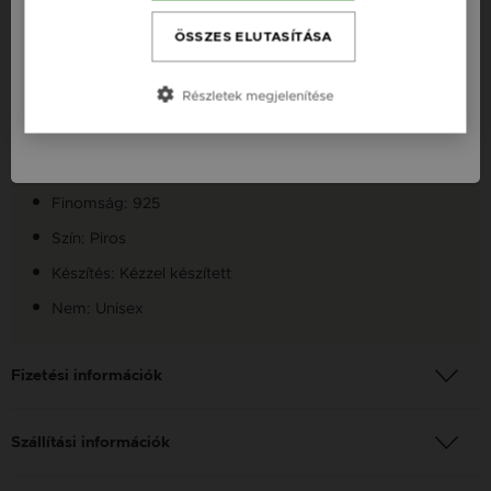
Česká republika / CZ
Termékleírás
ÖSSZES ELUTASÍTÁSA
Slovensko / SK
Részletek megjelenítése
Fazon: Kabbala 7 Csomós Védelmező Karkötő
Slovenija / SI
Készleten: Készleten
Anyag: Ezüst
Finomság: 925
Szín: Piros
Készítés: Kézzel készített
Nem: Unisex
Fizetési információk
Szállítási információk