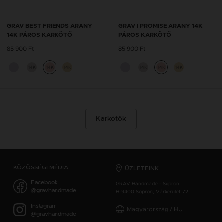
GRAV BEST FRIENDS ARANY
GRAV I PROMISE ARANY 14K
14K PÁROS KARKÖTŐ
PÁROS KARKÖTŐ
85 900 Ft
85 900 Ft
14K
14K
14K
14K
14K
14K
Karkötők
KÖZÖSSÉGI MÉDIA
ÜZLETEINK
Facebook
GRAV Handmade - Sopron
@gravhandmade
H-9400 Sopron, Várkerület 72.
Instagram
Magyarország / HU
@gravhandmade