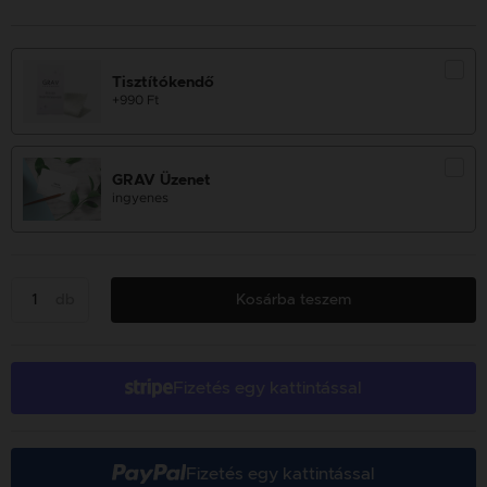
Tisztítókendő
+990 Ft
GRAV Üzenet
ingyenes
db
Kosárba teszem
Fizetés egy kattintással
Fizetés egy kattintással