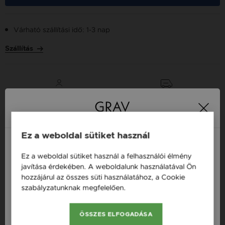
Várható szállítási idő: 1-3 nap
Szállítás
Több tízezer elégedett
Ingyenes házhozszállítás
21 000 Ft
vásárló
vásárlás felett
Ez a weboldal sütiket használ
16 napos pénzvisszafizetési
Minden ékszer raktáron
Ez a weboldal sütiket használ a felhasználói élmény
garancia
Magyarország / HU
javítása érdekében. A weboldalunk használatával Ön
hozzájárul az összes süti használatához, a Cookie
Österreich / AT
Tervezd meg a stílusodhoz illő GRAV karkötőt a
szabályzatunknak megfelelően.
Bővebben
GRAV karkötő tervezővel.
England / EN
Fonalas Karkötők
ÖSSZES ELFOGADÁSA
România / RO