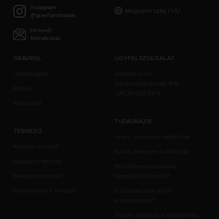
Instagram
Magyarország / HU
@gravhandmade
Hírlevél
feliratkozás
GRAVRÓL
ÜGYFÉLSZOLGÁLAT
Újdonságok
info@grav.hu
minden hétköznap 9-16
Rólunk
+36 30 433 9374
Kapcsolat
TUDÁSBÁZIS
TERVEZŐ
Arany, amit nem tudtál róla
Karkötő tervező
Ezüst, amit nem tudtál róla
Nyaklánc tervező
Mit érdemes az ékszer
Bokalánc tervező
készítésről tudnod?
Neves karlánc tervező
A Drágakövek mitől
különlegesek?
Ékszer vásárlás, karbantartás,