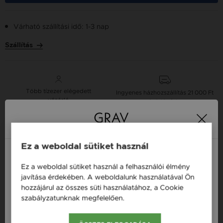
Várható szállítási idő: 1-3 nap
Szállítás
Több tízezer elégedett
Ingyenes házhozszállítás
21 000 Ft
vásárló
vásárlás felett
16 napos pénzvisszafizetési
Minden ékszer raktáron
Ez a weboldal sütiket használ
garancia
Ez a weboldal sütiket használ a felhasználói élmény
Magyarország / HU
javítása érdekében. A weboldalunk használatával Ön
Tervezd meg a stílusodhoz illő GRAV karkötőt a
hozzájárul az összes süti használatához, a Cookie
GRAV karkötő tervezővel.
Österreich / AT
szabályzatunknak megfelelően.
Bővebben
Fonalas Karkötők
England / EN