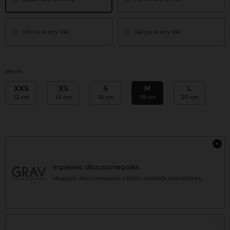
Vörös arany 14k
Sárga arany 14k
Méret
XXS
XS
S
M
L
12 cm
14 cm
16 cm
18 cm
20 cm
Ingyenes díszcsomagolás
Megújult díszcsomagolás a GRAV karkötők kedvelőinek.