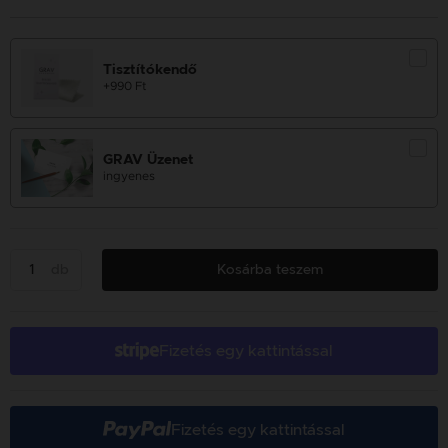
Tisztítókendő
+990 Ft
GRAV Üzenet
ingyenes
db
Kosárba teszem
Fizetés egy kattintással
Fizetés egy kattintással