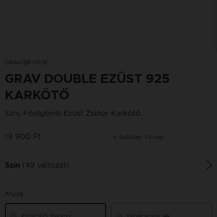
GRAV-BR-151-SI
GRAV DOUBLE EZÜST 925
KARKÖTŐ
Szív, Földgömb Ezüst Zsinór Karkötő
19 900 Ft
Szállítás: 1-3 nap
(49 változat)
Szín
Anyag
Ezüst 925 Sterling
Fehér arany 14k