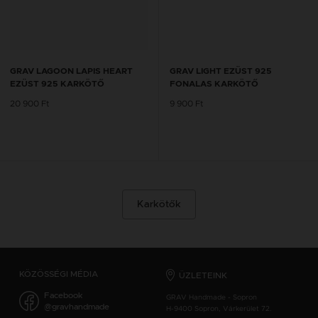
GRAV LAGOON LAPIS HEART
GRAV LIGHT EZÜST 925
EZÜST 925 KARKÖTŐ
FONALAS KARKÖTŐ
20 900 Ft
9 900 Ft
Karkötők
KÖZÖSSÉGI MÉDIA
ÜZLETEINK
Facebook
GRAV Handmade - Sopron
@gravhandmade
H-9400 Sopron, Várkerület 72.