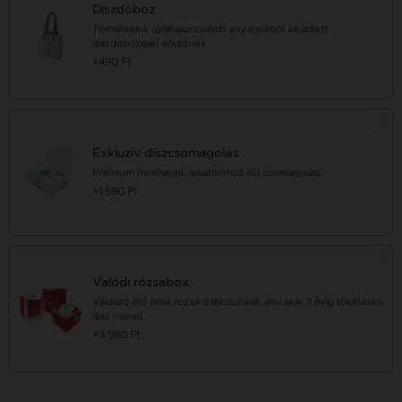
Díszdoboz
Termékeink újrahasznosított anyagokból készített
díszdobozban érkeznek
+490 Ft
Exkluzív díszcsomagolás
Prémium minőségű, alkalomhoz illő csomagolás.
+1 590 Ft
Valódi rózsabox
Válaszd élő örök rózsa dobozunkat, ami akár 3 évig tökéletes
dísz marad.
+3 990 Ft