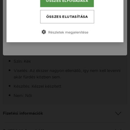
ÖSSZES ELFOGADÁSA
România / RO
Termékleírás
Česká republika / CZ
ÖSSZES ELUTASÍTÁSA
Fazon: Szív, Földgömb Ezüst 925 Karkötő
Slovensko / SK
Részletek megjelenítése
Készleten: Készleten
Slovenija / SI
Anyag: Ezüst
Finomság: 925
Szín: Kék
Viselés: Az ékszer nagyon ellenálló, így nem kell levenni
akár fürdés közben sem.
Készítés: Kézzel készített
Nem: Női
Fizetési információk