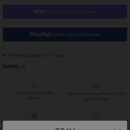
Fizetés egy kattintással
Fizetés egy kattintással
Várható szállítási idő: 1-3 nap
Szállítás
Több tízezer elégedett
Ingyenes házhozszállítás
21 000 Ft
vásárló
vásárlás felett
16 napos pénzvisszafizetési
Minden ékszer raktáron
garancia