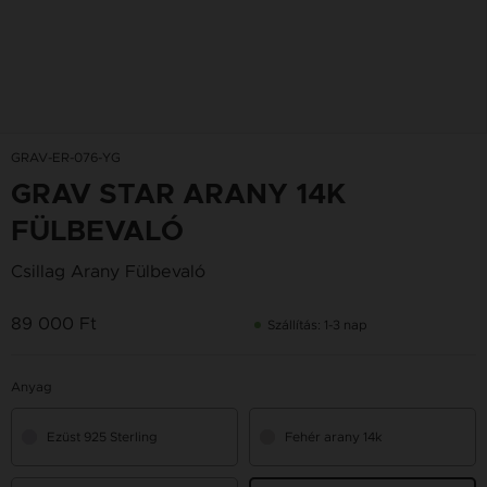
GRAV-ER-076-YG
GRAV STAR ARANY 14K
FÜLBEVALÓ
Csillag Arany Fülbevaló
89 000 Ft
Szállítás: 1-3 nap
Anyag
Ezüst 925 Sterling
Fehér arany 14k