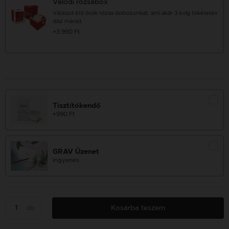
Valódi rózsabox
Válaszd élő örök rózsa dobozunkat, ami akár 3 évig tökéletes
dísz marad.
+3 990 Ft
Tisztítókendő
+990 Ft
GRAV Üzenet
ingyenes
db
Kosárba teszem