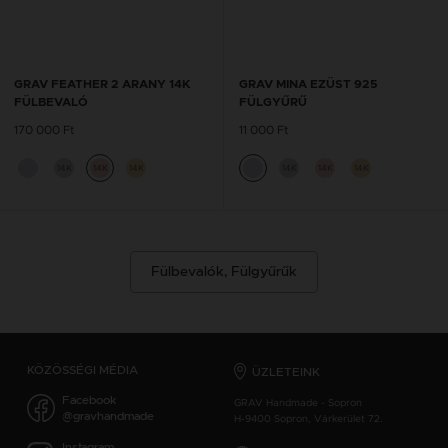
GRAV FEATHER 2 ARANY 14K
GRAV MINA EZÜST 925
FÜLBEVALÓ
FÜLGYŰRŰ
170 000 Ft
11 000 Ft
14K
14K
14K
14K
14K
14K
Fülbevalók, Fülgyűrűk
KÖZÖSSÉGI MÉDIA
ÜZLETEINK
Facebook
GRAV Handmade - Sopron
@gravhandmade
H-9400 Sopron, Várkerület 72.
Instagram