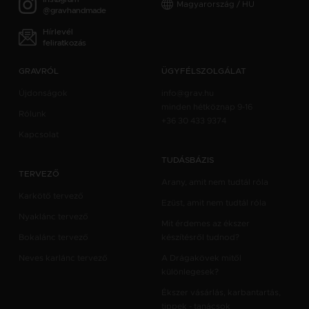
Magyarország / HU
@gravhandmade
Hírlevél
feliratkozás
GRAVRÓL
ÜGYFÉLSZOLGÁLAT
Újdonságok
info@grav.hu
minden hétköznap 9-16
Rólunk
+36 30 433 9374
Kapcsolat
TUDÁSBÁZIS
TERVEZŐ
Arany, amit nem tudtál róla
Karkötő tervező
Ezüst, amit nem tudtál róla
Nyaklánc tervező
Mit érdemes az ékszer
Bokalánc tervező
készítésről tudnod?
Neves karlánc tervező
A Drágakövek mitől
különlegesek?
Ékszer vásárlás, karbantartás,
tippek - tanácsok