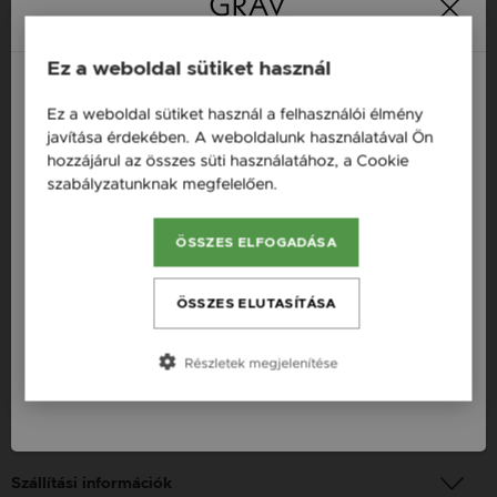
Ez a weboldal sütiket használ
Termékleírás
Ez a weboldal sütiket használ a felhasználói élmény
Magyarország / HU
Fazon: Csillag Arany 14K Fülbevaló
javítása érdekében. A weboldalunk használatával Ön
hozzájárul az összes süti használatához, a Cookie
Österreich / AT
Készleten: Készleten
szabályzatunknak megfelelően.
Bővebben
Szállítás: Ingyenes
England / EN
Anyag: Sárga arany
ÖSSZES ELFOGADÁSA
România / RO
Finomság: 14 karát
Česká republika / CZ
ÖSSZES ELUTASÍTÁSA
Szín: Arany
Slovensko / SK
Nem: Női
Részletek megjelenítése
Slovenija / SI
Fizetési információk
Szállítási információk