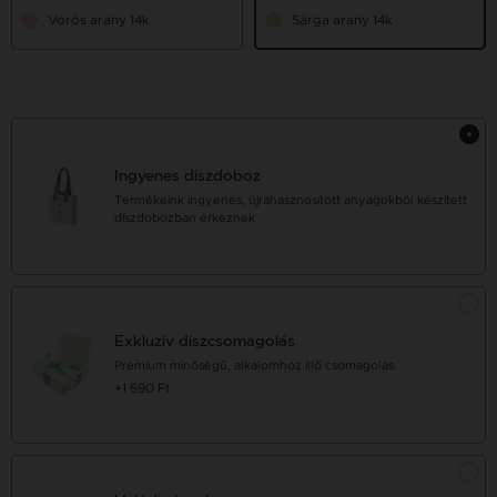
Vörös arany 14k
Sárga arany 14k
Ingyenes díszdoboz
Termékeink ingyenes, újrahasznosított anyagokból készített
díszdobozban érkeznek
Exkluzív díszcsomagolás
Prémium minőségű, alkalomhoz illő csomagolás.
+1 590 Ft