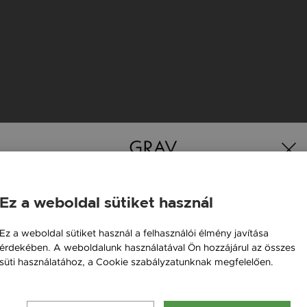
K
Ez a weboldal sütiket használ
Magyarország / HU
Ez a weboldal sütiket használ a felhasználói élmény javítása
érdekében. A weboldalunk használatával Ön hozzájárul az összes
Österreich / AT
süti használatához, a Cookie szabályzatunknak megfelelően.
England / EN
Bővebben
România / RO