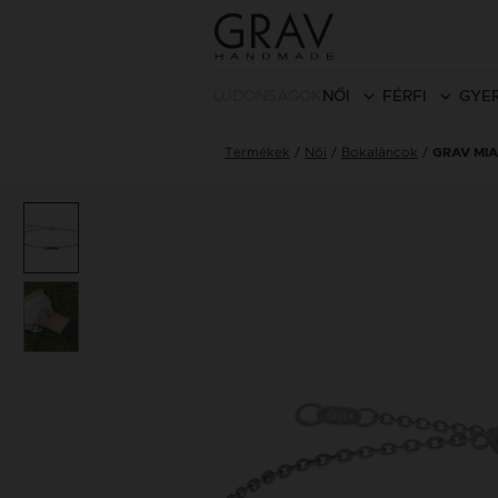
ÚJDONSÁGOK
NŐI
FÉRFI
GYE
Termékek
Női
Bokaláncok
GRAV MI