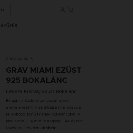
sés
RAFŰZÉS
GRAV-AN-601-SI
GRAV MIAMI EZÜST
925 BOKALÁNC
Fekete Kristály Ezüst Bokalánc
Elegáns kristályok az igazán trendi
megjelenésért. Viseld bátran halmozva a
különböző színű kristály bokaláncokat. A
lánc 1 mm - 1.4 mm vastagságú. Az ékszer
tökéletes hétköznapi viselet.