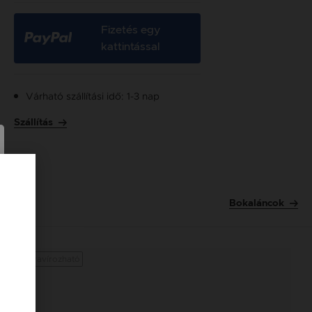
Fizetés egy
kattintással
Várható szállítási idő: 1-3 nap
Szállítás
Bokaláncok
Gravírozható