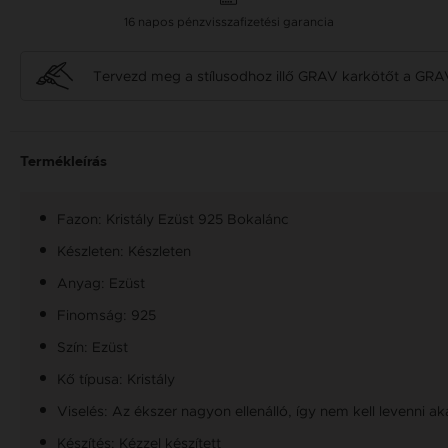
16 napos pénzvisszafizetési garancia
Tervezd meg a stílusodhoz illő GRAV karkötőt a GRA
Termékleírás
Fazon: Kristály Ezüst 925 Bokalánc
Készleten: Készleten
Anyag: Ezüst
Finomság: 925
Szín: Ezüst
Kő típusa: Kristály
Viselés: Az ékszer nagyon ellenálló, így nem kell levenni a
Készítés: Kézzel készített