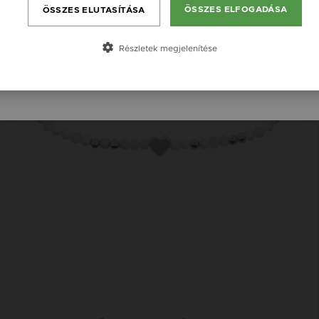
ÖSSZES ELFOGADÁSA
ÖSSZES ELUTASÍTÁSA
Česká republika / CZ
Slovensko / SK
Részletek megjelenítése
Slovenija / SI