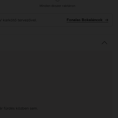
Minden ékszer raktáron
V karkötő tervezővel.
Fonalas Bokaláncok
kár fürdés közben sem.