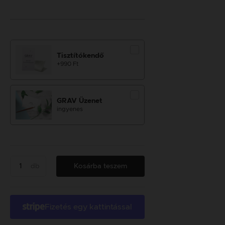
Tisztítókendő
+990 Ft
GRAV Üzenet
ingyenes
db
Kosárba teszem
Fizetés egy kattintással