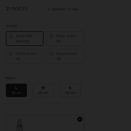
21 000 Ft
Szállítás: 1-3 nap
Anyag
Ezüst 925
Fehér arany
Sterling
14k
Vörös arany
Sárga arany
14k
14k
Méret
L
M
S
26 cm
23 cm
20 cm