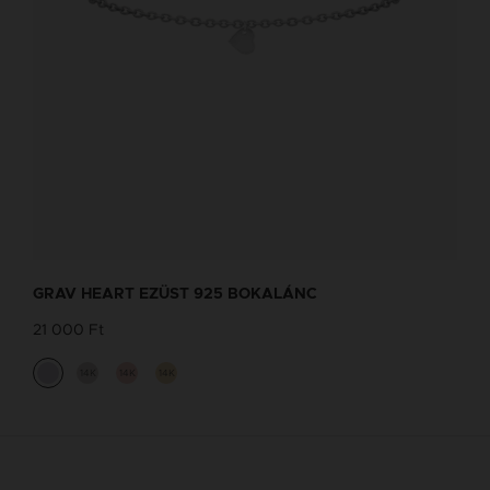
GRAV HEART EZÜST 925 BOKALÁNC
21 000 Ft
14K
14K
14K