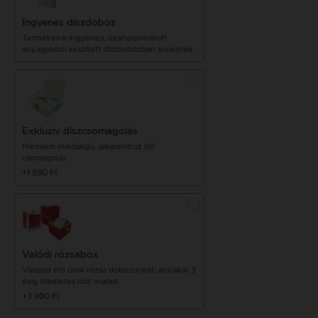
Ingyenes díszdoboz
Termékeink ingyenes, újrahasznosított
anyagokból készített díszdobozban érkeznek
Exkluzív díszcsomagolás
Prémium minőségű, alkalomhoz illő
csomagolás.
+1 590 Ft
Valódi rózsabox
Válaszd élő örök rózsa dobozunkat, ami akár 3
évig tökéletes dísz marad.
+3 990 Ft