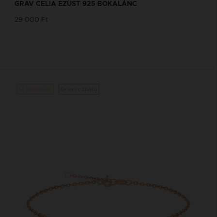
GRAV CELIA EZÜST 925 BOKALÁNC
29 000 Ft
Új kollekció
Gravírozható