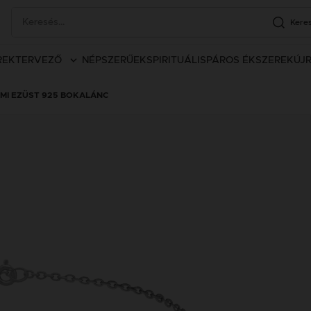
Kere
REK
TERVEZŐ
NÉPSZERŰEK
SPIRITUÁLIS
PÁROS ÉKSZEREK
ÚJ
AMI EZÜST 925 BOKALÁNC