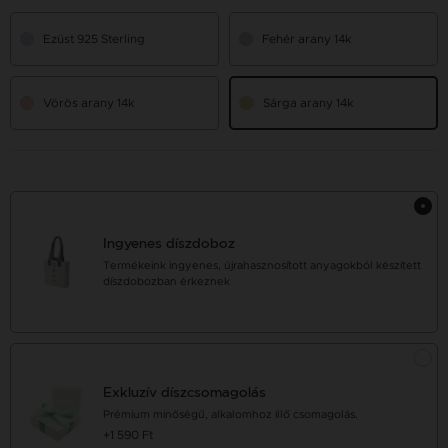
Ezüst 925 Sterling
Fehér arany 14k
Vörös arany 14k
Sárga arany 14k
Ingyenes díszdoboz
Termékeink ingyenes, újrahasznosított anyagokból készített
díszdobozban érkeznek
Exkluzív díszcsomagolás
Prémium minőségű, alkalomhoz illő csomagolás.
+1 590 Ft