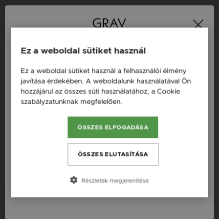
16 napos pénzvisszafizetési
Minden ékszer raktáron
garancia
Ez a weboldal sütiket használ
Ez a weboldal sütiket használ a felhasználói élmény
Termékleírás
Magyarország / HU
javítása érdekében. A weboldalunk használatával Ön
hozzájárul az összes süti használatához, a Cookie
Österreich / AT
Fazon: Kereszt Arany 14K Fülbevaló
szabályzatunknak megfelelően.
Bővebben
England / EN
Készleten: Készleten
ÖSSZES ELFOGADÁSA
România / RO
Szállítás: Ingyenes
Anyag: Sárga arany
Česká republika / CZ
ÖSSZES ELUTASÍTÁSA
Finomság: 14 karát
Slovensko / SK
Szín: Arany
Részletek megjelenítése
Slovenija / SI
Nem: Női