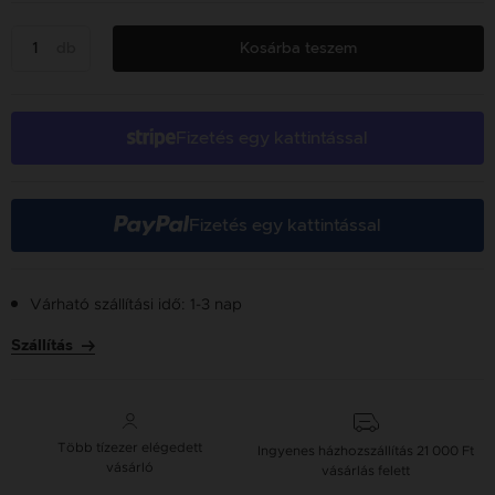
db
Kosárba teszem
Fizetés egy kattintással
Fizetés egy kattintással
Várható szállítási idő: 1-3 nap
Szállítás
Több tízezer elégedett
Ingyenes házhozszállítás
21 000 Ft
vásárló
vásárlás felett