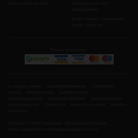
Neves karlánc tervező
A Drágakövek mitől
különlegesek?
Ékszer vásárlás, karbantartás,
tippek - tanácsok
Fizetési lehetőségek
A vásárlás menete
Szerződési feltételeink
Adatvédelmi
elveink
Fizetési módok
Szállítási módok
Ügyfélszolgálatunk
Garanciális feltételek
Panaszbejelentes
Modellt Keresünk
Témakörök
Karkötő csoportok
Bokalánc
csoportok
Copyright © GRAV Handmade - Kézzel készült ékszerek.
Minden jog fentartva. Website and design by
Voov