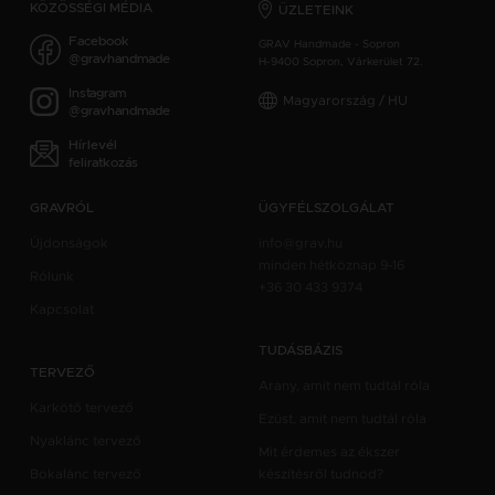
KÖZÖSSÉGI MÉDIA
ÜZLETEINK
Facebook
GRAV Handmade - Sopron
@gravhandmade
H-9400 Sopron, Várkerület 72.
Instagram
Magyarország / HU
@gravhandmade
Hírlevél
feliratkozás
GRAVRÓL
ÜGYFÉLSZOLGÁLAT
Újdonságok
info@grav.hu
minden hétköznap 9-16
Rólunk
+36 30 433 9374
Kapcsolat
TUDÁSBÁZIS
TERVEZŐ
Arany, amit nem tudtál róla
Karkötő tervező
Ezüst, amit nem tudtál róla
Nyaklánc tervező
Mit érdemes az ékszer
Bokalánc tervező
készítésről tudnod?