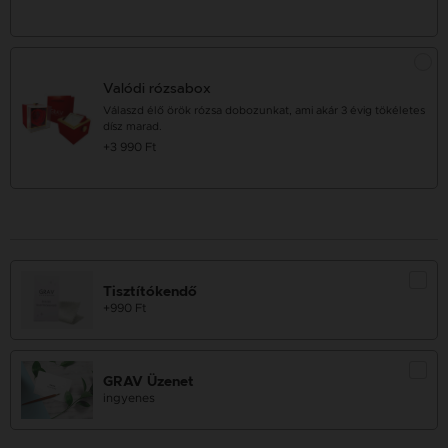
Valódi rózsabox
Válaszd élő örök rózsa dobozunkat, ami akár 3 évig tökéletes
dísz marad.
+3 990 Ft
Tisztítókendő
+990 Ft
GRAV Üzenet
ingyenes