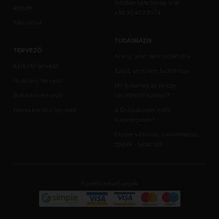
minden hétköznap 9-16
Rólunk
+36 30 433 9374
Kapcsolat
TUDÁSBÁZIS
TERVEZŐ
Arany, amit nem tudtál róla
Karkötő tervező
Ezüst, amit nem tudtál róla
Nyaklánc tervező
Mit érdemes az ékszer
Bokalánc tervező
készítésről tudnod?
Neves karlánc tervező
A Drágakövek mitől
különlegesek?
Ékszer vásárlás, karbantartás,
tippek - tanácsok
Fizetési lehetőségek