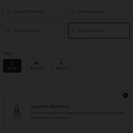
Ezüst 925 Sterling
Fehér arany 14k
Vörös arany 14k
Sárga arany 14k
Méret
L
M
S
45 cm
42.5 cm
40 cm
Ingyenes díszdoboz
Termékeink ingyenes, újrahasznosított anyagokból készített
díszdobozban érkeznek