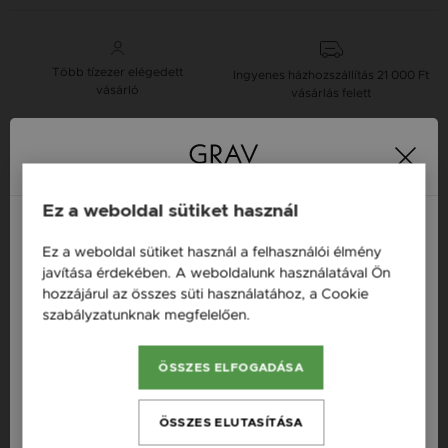
Több tízezer elégedett
Ingyenes házhozszállítás
21 000 Ft
vásárló
vásárlás felett
16 napos pénzvisszafizetési
Minden ékszer raktáron
garancia
Ez a weboldal sütiket használ
Tervezd meg a stílusodhoz illő GRAV karkötőt a
Ez a weboldal sütiket használ a felhasználói élmény
GRAV karkötő tervezővel.
Magyarország / HU
javítása érdekében. A weboldalunk használatával Ön
hozzájárul az összes süti használatához, a Cookie
Neves Nyakláncok
Österreich / AT
szabályzatunknak megfelelően.
Bővebben
England / EN
Termékleírás
ÖSSZES ELFOGADÁSA
România / RO
Česká republika / CZ
Fazon: Végtelen Lóhere Arany 14K Nyaklánc
ÖSSZES ELUTASÍTÁSA