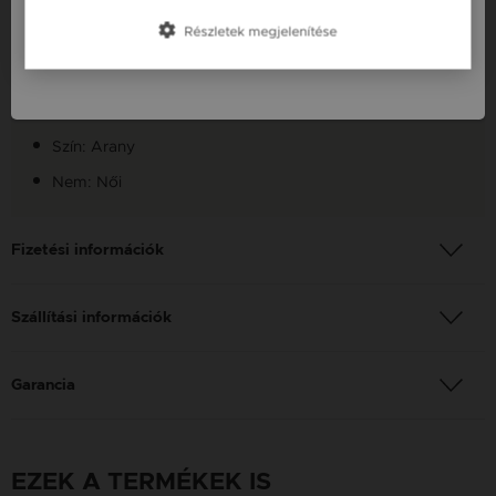
Slovensko / SK
Készleten: Készleten
Részletek megjelenítése
Szállítás: Ingyenes
Slovenija / SI
Anyag: Sárga arany
Finomság: 14K
Szín: Arany
Nem: Női
Fizetési információk
Szállítási információk
Garancia
EZEK A TERMÉKEK IS