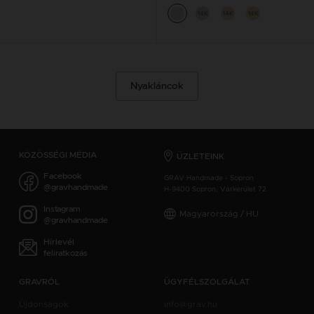
14K
14K
14K
Nyakláncok
KÖZÖSSÉGI MÉDIA
ÜZLETEINK
Facebook
GRAV Handmade - Sopron
@gravhandmade
H-9400 Sopron, Várkerület 72.
Instagram
Magyarország / HU
@gravhandmade
Hírlevél
feliratkozás
GRAVRÓL
ÜGYFÉLSZOLGÁLAT
Újdonságok
info@grav.hu