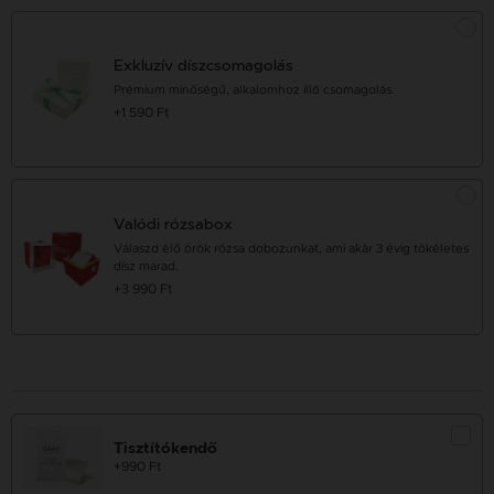
Exkluzív díszcsomagolás
Prémium minőségű, alkalomhoz illő csomagolás.
+1 590 Ft
Valódi rózsabox
Válaszd élő örök rózsa dobozunkat, ami akár 3 évig tökéletes
dísz marad.
+3 990 Ft
Tisztítókendő
+990 Ft