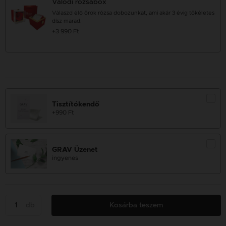
Valódi rózsabox
Válaszd élő örök rózsa dobozunkat, ami akár 3 évig tökéletes
dísz marad.
+3 990 Ft
Tisztítókendő
+990 Ft
GRAV Üzenet
ingyenes
db
Kosárba teszem