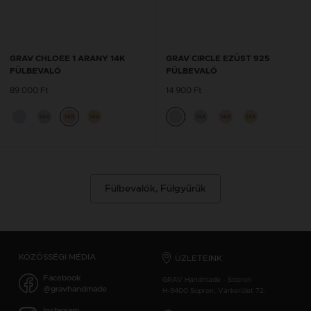
GRAV CHLOEE 1 ARANY 14K
GRAV CIRCLE EZÜST 925
FÜLBEVALÓ
FÜLBEVALÓ
89 000 Ft
14 900 Ft
14K
14K
14K
14K
14K
14K
Fülbevalók, Fülgyűrűk
KÖZÖSSÉGI MÉDIA
ÜZLETEINK
Facebook
GRAV Handmade - Sopron
@gravhandmade
H-9400 Sopron, Várkerület 72.
Instagram