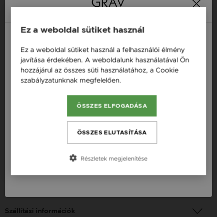
Ez a weboldal sütiket használ
Termékleírás
Ez a weboldal sütiket használ a felhasználói élmény
Magyarország / HU
Fazon: Toll Arany 14K Fülbevaló
javítása érdekében. A weboldalunk használatával Ön
hozzájárul az összes süti használatához, a Cookie
Österreich / AT
Készleten: Készleten
szabályzatunknak megfelelően.
Bővebben
Szállítás: Ingyenes
England / EN
Anyag: Sárga arany
ÖSSZES ELFOGADÁSA
România / RO
Finomság: 14K
Česká republika / CZ
ÖSSZES ELUTASÍTÁSA
Szín: Arany
Slovensko / SK
Nem: Női
Részletek megjelenítése
Slovenija / SI
Fizetési információk
Szállítási információk