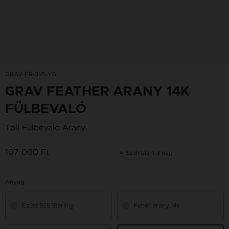
GRAV-ER-395-YG
GRAV FEATHER ARANY 14K
FÜLBEVALÓ
Toll Fülbevaló Arany
107 000 Ft
Szállítás: 1-3 nap
Anyag
Ezüst 925 Sterling
Fehér arany 14k