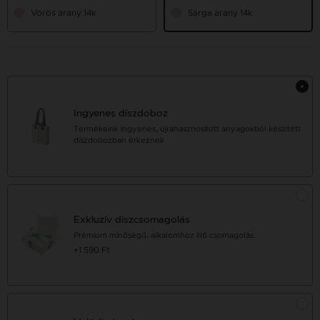
Vörös arany 14k
Sárga arany 14k
Ingyenes díszdoboz
Termékeink ingyenes, újrahasznosított anyagokból készített
díszdobozban érkeznek
Exkluzív díszcsomagolás
Prémium minőségű, alkalomhoz illő csomagolás.
+1 590 Ft