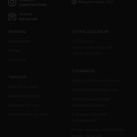
Magyarország / HU
@gravhandmade
Hírlevél
feliratkozás
GRAVRÓL
ÜGYFÉLSZOLGÁLAT
Újdonságok
info@grav.hu
minden hétköznap 9-16
Rólunk
+36 30 433 9374
Kapcsolat
TUDÁSBÁZIS
TERVEZŐ
Arany, amit nem tudtál róla
Karkötő tervező
Ezüst, amit nem tudtál róla
Nyaklánc tervező
Mit érdemes az ékszer
Bokalánc tervező
készítésről tudnod?
Neves karlánc tervező
A Drágakövek mitől
különlegesek?
Ékszer vásárlás, karbantartás,
tippek - tanácsok