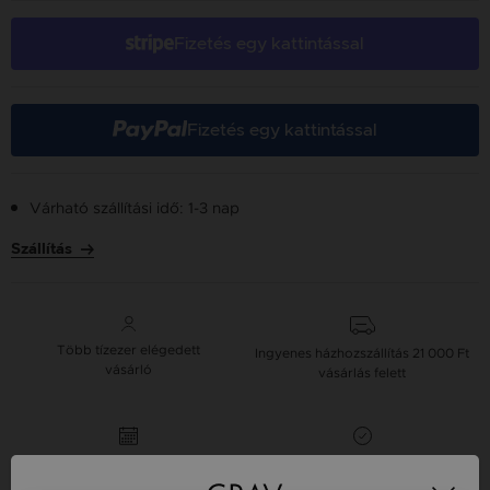
Fizetés egy kattintással
Fizetés egy kattintással
Várható szállítási idő: 1-3 nap
Szállítás
Több tízezer elégedett
Ingyenes házhozszállítás
21 000 Ft
vásárló
vásárlás felett
16 napos pénzvisszafizetési
Minden ékszer raktáron
garancia