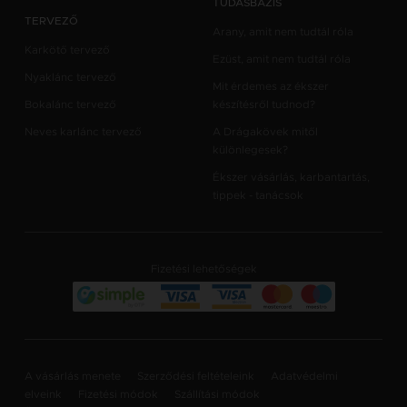
TUDÁSBÁZIS
TERVEZŐ
Arany, amit nem tudtál róla
Karkötő tervező
Ezüst, amit nem tudtál róla
Nyaklánc tervező
Mit érdemes az ékszer
Bokalánc tervező
készítésről tudnod?
Neves karlánc tervező
A Drágakövek mitől
különlegesek?
Ékszer vásárlás, karbantartás,
tippek - tanácsok
Fizetési lehetőségek
A vásárlás menete
Szerződési feltételeink
Adatvédelmi
elveink
Fizetési módok
Szállítási módok