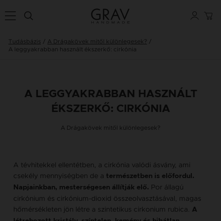
Tudásbázis
A Drágakövek mitől különlegesek?
A leggyakrabban használt ékszerkő: cirkónia
A LEGGYAKRABBAN HASZNÁLT
ÉKSZERKŐ: CIRKÓNIA
A Drágakövek mitől különlegesek?
A tévhitekkel ellentétben, a cirkónia valódi ásvány, ami
csekély mennyiségben de a
természetben is előfordul.
Por állagú
Napjainkban, mesterségesen állítják elő.
cirkónium és cirkónium-dioxid összeolvasztásával, magas
hőmérsékleten jön létre a szintetikus cirkonium rubica.
A