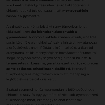
létrehozott kristály, színtelen, kemény és hibátlan
Feldolgozása után csiszolt állapotában, a
szerkezetű.
cirkónia, optikai tulajdonságai miatt
megtévesztésig
.
hasonlít a gyémántra
A szintetikus cirkónia kristályt nagy tömegben lehet
előállítani, ezért
ára jelentősen alacsonyabb a
. A cirkónia
, előállítás
gyémánténál
sokféle színben létezik
során különféle elemekkel színezik a kristályt, így utánozza
a drágakövek színeit. Például a króm-tól zöld, a titán-tól
aranybarna, és kis mennyiségben hozzáadott cériumot-tól
sárga, nagyobb mennyiségtől pedig piros színű lesz.
A
természetes cirkónia nagyon ritka ezért a drágakő piacon
Kedvező
szinte az összes szintetikusan előállított.
tulajdonságai és megfizethető ára miatt, manapság a
legtöbb ékszerbe cirkónia kerül.
Szabad szemmel nehéz megmondani a különbséget egy
cirkónia kristály és egy gyémánt között, sok gyémántszerű
tulajdonsága miatt, ezért nagyító alatt lehet csak