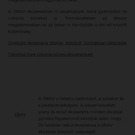
megkülönböztetni egymástól őket.
A GRAV ékszerekben is alkalmazunk mind gyémántot és
cirkónia köveket is. Természetesen az ékszer
megjelenésében és az árban is tükröződik a két kő közötti
külömbség.
Gyémánt ékszereink filigrán, letisztult formákban készülnek
Tekintsd meg cirkónia köves ékszereinket!
A GRAV a fiatalos életmódot, a színeket és
a jókedvet jelképezi. A kézzel készített
arany és ezüst ékszereink minden darabját
gondos figyelemmel készítjük azért, hogy
Ön határok nélkül élvezhesse a GRAV
ékszerek letisztult szépségét.