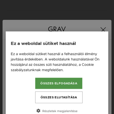
FIGYELMEDBE AJÁNLJUK
Ez a weboldal sütiket használ
Ékszer vásárlás, karbantartás, tippek - tanácsok
Ékszertisztítás általánosságban: Így ápold
Ez a weboldal sütiket használ a felhasználói élmény
a kincseidet!
Magyarország / HU
javítása érdekében. A weboldalunk használatával Ön
hozzájárul az összes süti használatához, a Cookie
Österreich / AT
szabályzatunknak megfelelően.
Bővebben
Ékszer vásárlás, karbantartás, tippek - tanácsok
England / EN
Arany ékszer tisztítása
ÖSSZES ELFOGADÁSA
România / RO
Ékszer vásárlás, karbantartás, tippek - tanácsok
Česká republika / CZ
Ezüst ékszer tisztítása. (Mitől
ÖSSZES ELUTASÍTÁSA
szulfidálódik)
Slovensko / SK
Részletek megjelenítése
Slovenija / SI