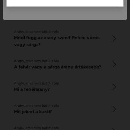
Arany, amit nem tudtál róla
5 dolog amit nem tudtál az arany
ékszerekről
Arany, amit nem tudtál róla
Mitől függ az arany színe? Fehér, vörös
vagy sárga?
Arany, amit nem tudtál róla
A fehér vagy a sárga arany értékesebb?
Arany, amit nem tudtál róla
Mi a fehérarany?
Arany, amit nem tudtál róla
Mit jelent a karát?
Arany, amit nem tudtál róla