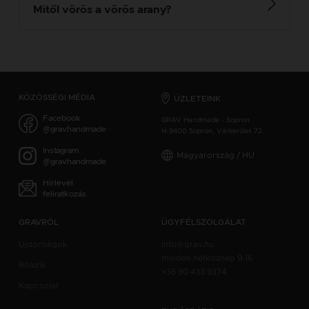
Mitől vörös a vörös arany?
KÖZÖSSÉGI MÉDIA
ÜZLETEINK
Facebook
GRAV Handmade - Sopron
@gravhandmade
H-9400 Sopron, Várkerület 72.
Instagram
Magyarország / HU
@gravhandmade
Hírlevél
feliratkozás
GRAVRÓL
ÜGYFÉLSZOLGÁLAT
Újdonságok
info@grav.hu
minden hétköznap 9-16
Rólunk
+36 30 433 9374
Kapcsolat